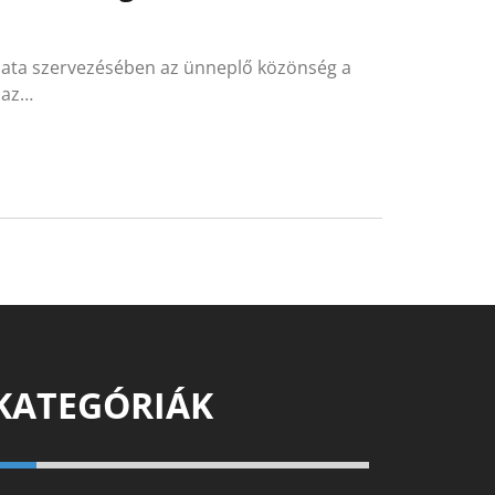
zata szervezésében az ünneplő közönség a
 az…
KATEGÓRIÁK