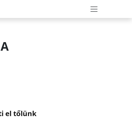
JA
 el tőlünk