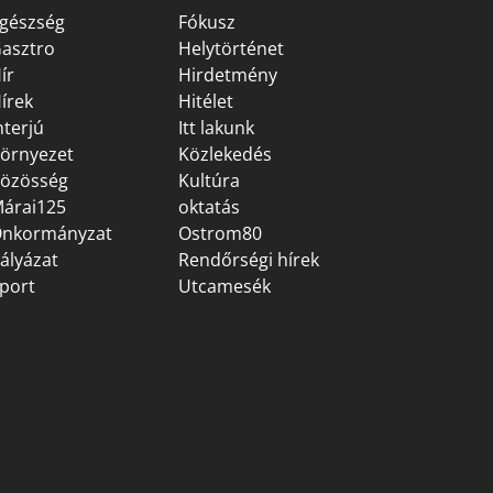
gészség
Fókusz
asztro
Helytörténet
ír
Hirdetmény
írek
Hitélet
nterjú
Itt lakunk
örnyezet
Közlekedés
özösség
Kultúra
árai125
oktatás
nkormányzat
Ostrom80
ályázat
Rendőrségi hírek
port
Utcamesék