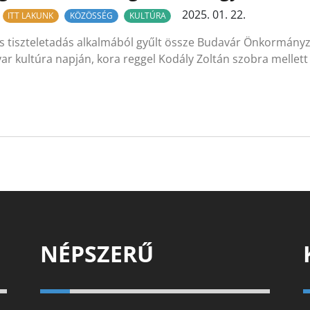
2025. 01. 22.
ITT LAKUNK
KÖZÖSSÉG
KULTÚRA
s tiszteletadás alkalmából gyűlt össze Budavár Önkormány
r kultúra napján, kora reggel Kodály Zoltán szobra mellett
NÉPSZERŰ