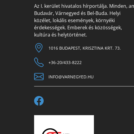
Az I. kerület hivatalos hírportálja. Minden, a
Budavár, Várnegyed és Bel-Buda. Helyi
közélet, lokális események, környéki
érdekességek. Emberek és közösségek,
kultúra és helytörténet.
1016 BUDAPEST, KRISZTINA KRT. 73.
+36-20/433-8222
INFO@VARNEGYED.HU