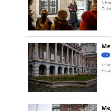
A Him
Önkor
Me
HÍR
Szám
közö
Meg