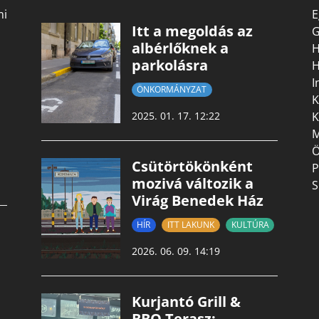
mi
E
Itt a megoldás az
G
albérlőknek a
H
parkolásra
H
I
ÖNKORMÁNYZAT
K
K
2025. 01. 17. 12:22
M
Ö
Csütörtökönként
P
mozivá változik a
S
Virág Benedek Ház
HÍR
ITT LAKUNK
KULTÚRA
2026. 06. 09. 14:19
Kurjantó Grill &
BBQ Terasz: