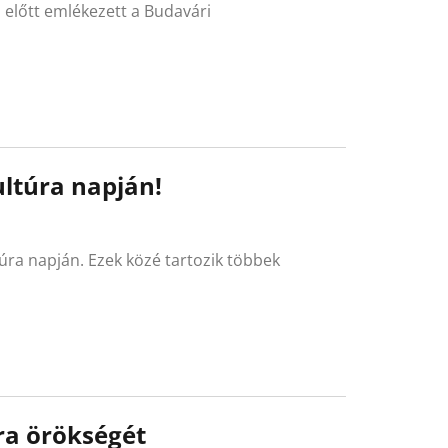
 előtt emlékezett a Budavári
túra napján!
ra napján. Ezek közé tartozik többek
ra örökségét