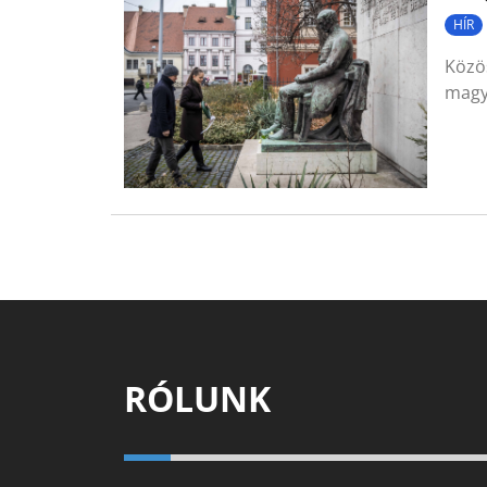
HÍR
Közö
magya
RÓLUNK