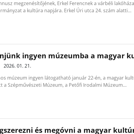
nusz megzenésítőjének, Erkel Ferencnek a várbéli lakóháza
mányzat a kultúra napjára. Erkel Úri utca 24. szám alatti…
njünk ingyen múzeumba a magyar kul
2026. 01. 21.
os múzeum ingyen látogatható január 22-én, a magyar kultú
tt a Szépművészeti Múzeum, a Petőfi Irodalmi Múzeum…
szerezni és megóvni a magyar kultú