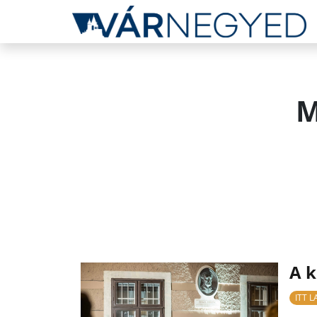
M
A k
ITT 