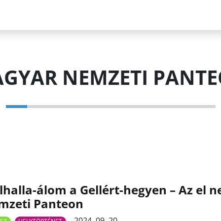
GYAR NEMZETI PANT
halla-álom a Gellért-hegyen – Az el 
mzeti Panteon
2024. 09. 20.