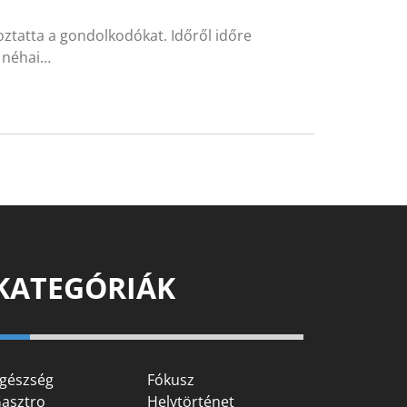
ztatta a gondolkodókat. Időről időre
, néhai…
KATEGÓRIÁK
gészség
Fókusz
asztro
Helytörténet