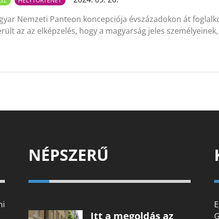
SZ
HELYTÖRTÉNET
gyar Nemzeti Panteon koncepciója évszázadokon át foglalko
rült az az elképzelés, hogy a magyarság jeles személyeinek
NÉPSZERŰ
mi
E
Itt a megoldás az
G