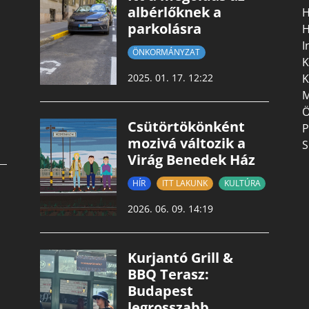
albérlőknek a
H
parkolásra
H
I
ÖNKORMÁNYZAT
K
K
2025. 01. 17. 12:22
M
Ö
Csütörtökönként
P
mozivá változik a
S
Virág Benedek Ház
HÍR
ITT LAKUNK
KULTÚRA
2026. 06. 09. 14:19
Kurjantó Grill &
BBQ Terasz:
Budapest
legrosszabb