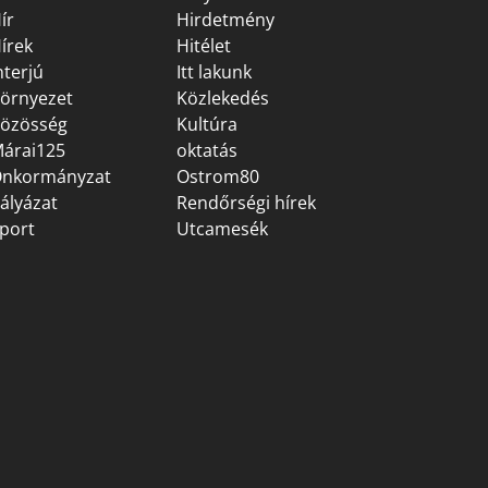
ír
Hirdetmény
írek
Hitélet
nterjú
Itt lakunk
örnyezet
Közlekedés
özösség
Kultúra
árai125
oktatás
nkormányzat
Ostrom80
ályázat
Rendőrségi hírek
port
Utcamesék