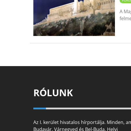
FÓKU
A Ma
felme
RÓLUNK
Az I. kerület hivatalos hírportálja. Minden, a
Budavár, Várnegyed és Bel-Buda. Helyi