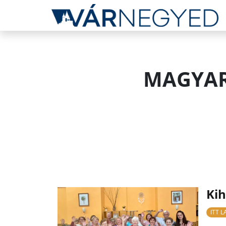
MAGYAR
Kih
ITT 