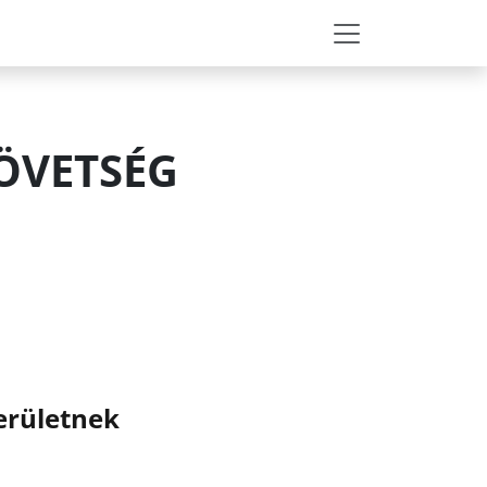
ÖVETSÉG
kerületnek