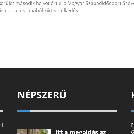
 kerület második helyet ért el a Magyar Szabadidősport Szöv
ás napja alkalmából kiírt vetélkedés…
NÉPSZERŰ
mi
E
Itt a megoldás az
G