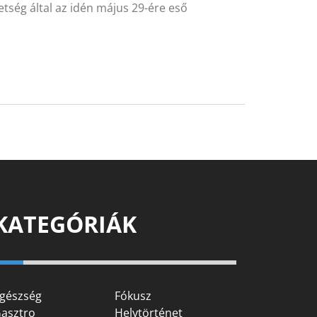
etség által az idén május 29-ére eső
KATEGÓRIÁK
gészség
Fókusz
asztro
Helytörténet