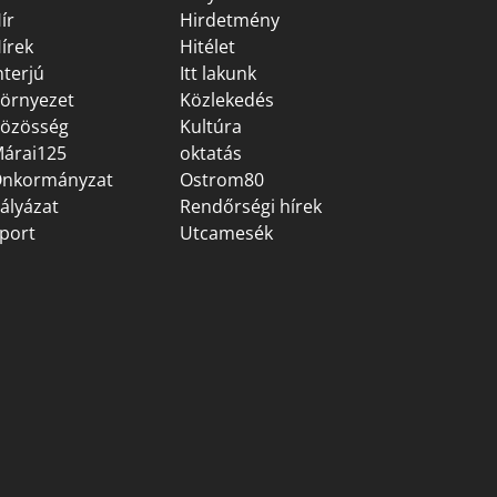
ír
Hirdetmény
írek
Hitélet
nterjú
Itt lakunk
örnyezet
Közlekedés
özösség
Kultúra
árai125
oktatás
nkormányzat
Ostrom80
ályázat
Rendőrségi hírek
port
Utcamesék