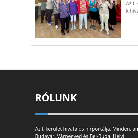
Az I.
kihív
RÓLUNK
Az I. kerület hivatalos hírportálja. Minden, a
Budavár, Várnegyed és Bel-Buda. Helyi