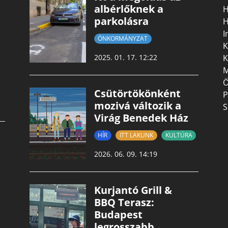
albérlőknek a
H
parkolásra
H
I
ÖNKORMÁNYZAT
K
K
2025. 01. 17. 12:22
M
Ö
Csütörtökönként
P
mozivá változik a
S
Virág Benedek Ház
HÍR
ITT LAKUNK
KULTÚRA
2026. 06. 09. 14:19
Kurjantó Grill &
BBQ Terasz:
Budapest
legrosszabb