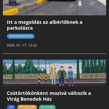
Itt a megoldás az albérlőknek a
parkolásra
ÖNKORMÁNYZAT
2025. 01. 17. 12:22
Csütörtökönként mozivá változik a
Virág Benedek Ház
HÍR
ITT LAKUNK
KULTÚRA