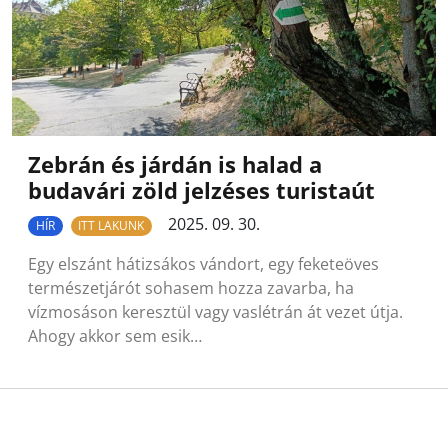
Zebrán és járdán is halad a
budavári zöld jelzéses turistaút
2025. 09. 30.
HÍR
ITT LAKUNK
Egy elszánt hátizsákos vándort, egy feketeöves
természetjárót sohasem hozza zavarba, ha
vízmosáson keresztül vagy vaslétrán át vezet útja.
Ahogy akkor sem esik…