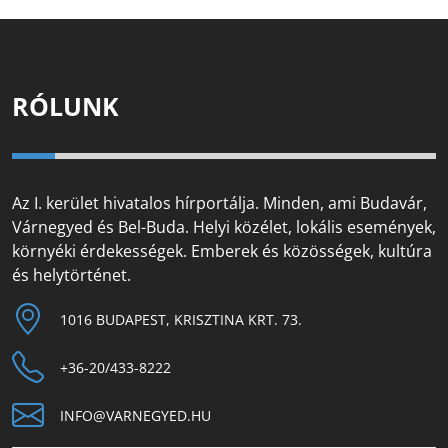
RÓLUNK
Az I. kerület hivatalos hírportálja. Minden, ami Budavár,
Várnegyed és Bel-Buda. Helyi közélet, lokális események,
környéki érdekességek. Emberek és közösségek, kultúra
és helytörténet.
1016 BUDAPEST, KRISZTINA KRT. 73.
+36-20/433-8222
INFO@VARNEGYED.HU