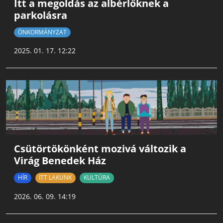
Itt a megoldás az albérlőknek a
parkolásra
ÖNKORMÁNYZAT
2025. 01. 17. 12:22
Csütörtökönként mozivá változik a
Virág Benedek Ház
HÍR
ITT LAKUNK
KULTÚRA
2026. 06. 09. 14:19