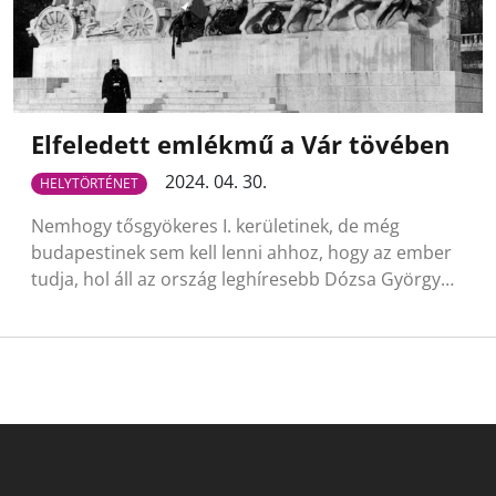
Elfeledett emlékmű a Vár tövében
2024. 04. 30.
HELYTÖRTÉNET
Nemhogy tősgyökeres I. kerületinek, de még
budapestinek sem kell lenni ahhoz, hogy az ember
tudja, hol áll az ország leghíresebb Dózsa György…