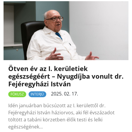
Ötven év az I. kerületiek
egészségéért – Nyugdíjba vonult dr.
Fejéregyházi István
2025. 02. 17.
FÓKUSZ
INTERJÚ
Idén januárban búcsúzott az I. kerülettől dr.
Fejéregyházi István háziorvos, aki fél évszázadot
töltött a tabáni körzetben élők testi és lelki
egészségének…