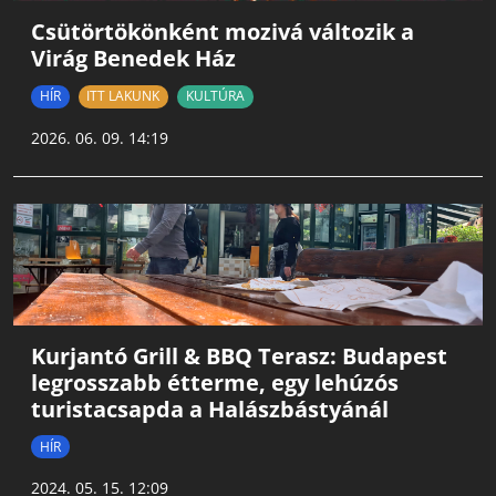
Csütörtökönként mozivá változik a
Virág Benedek Ház
HÍR
ITT LAKUNK
KULTÚRA
2026. 06. 09. 14:19
Kurjantó Grill & BBQ Terasz: Budapest
legrosszabb étterme, egy lehúzós
turistacsapda a Halászbástyánál
HÍR
2024. 05. 15. 12:09