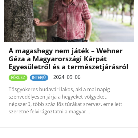
A magashegy nem játék – Wehner
Géza a Magyarországi Kárpát
Egyesületről és a természetjárásról
2024. 09. 06.
FÓKUSZ
INTERJÚ
Tősgyökeres budavári lakos, aki a mai napig
szenvedélyesen járja a hegyeket-völgyeket,
népszerű, több száz fős túrákat szervez, emellett
szeretné felvirágoztatni a magyar…