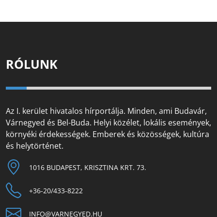
RÓLUNK
Az I. kerület hivatalos hírportálja. Minden, ami Budavár,
Várnegyed és Bel-Buda. Helyi közélet, lokális események,
környéki érdekességek. Emberek és közösségek, kultúra
és helytörténet.
1016 BUDAPEST, KRISZTINA KRT. 73.
+36-20/433-8222
INFO@VARNEGYED.HU