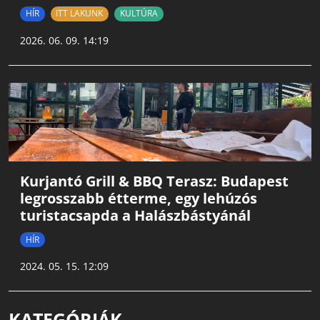
HÍR
ITT LAKUNK
KULTÚRA
2026. 06. 09. 14:19
Kurjantó Grill & BBQ Terasz: Budapest
legrosszabb étterme, egy lehúzós
turistacsapda a Halászbástyánál
HÍR
2024. 05. 15. 12:09
KATEGÓRIÁK