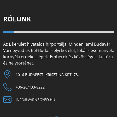
RÓLUNK
Az I. kerület hivatalos hírportálja. Minden, ami Budavár,
Várnegyed és Bel-Buda. Helyi közélet, lokális események,
környéki érdekességek. Emberek és közösségek, kultúra
és helytörténet.
1016 BUDAPEST, KRISZTINA KRT. 73.
+36-20/433-8222
INFO@VARNEGYED.HU