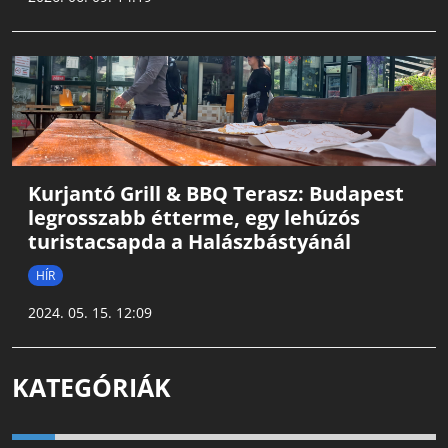
Kurjantó Grill & BBQ Terasz: Budapest
legrosszabb étterme, egy lehúzós
turistacsapda a Halászbástyánál
HÍR
2024. 05. 15. 12:09
KATEGÓRIÁK