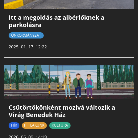
Itt a megoldás az albérlőknek a
parkolásra
ÖNKORMÁNYZAT
2025. 01. 17. 12:22
Csütörtökönként mozivá változik a
Virág Benedek Ház
HÍR
ITT LAKUNK
KULTÚRA
2026. 06. 09. 14:19