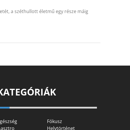
tét, a széthullott életmű egy része máig
KATEGÓRIÁK
gészség
Fókusz
asztro
Helytörténet