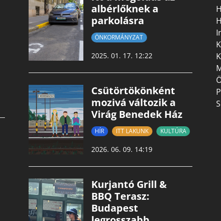
albérlőknek a
H
parkolásra
H
I
ÖNKORMÁNYZAT
K
K
2025. 01. 17. 12:22
M
Ö
Csütörtökönként
P
mozivá változik a
S
Virág Benedek Ház
HÍR
ITT LAKUNK
KULTÚRA
2026. 06. 09. 14:19
Kurjantó Grill &
BBQ Terasz:
Budapest
legrosszabb