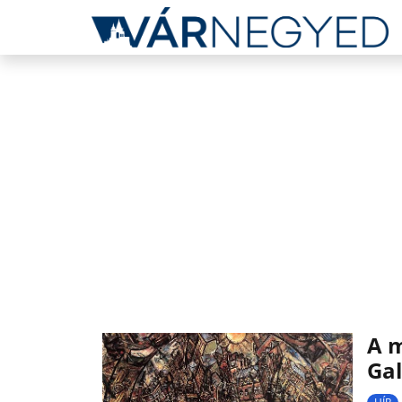
A m
Gal