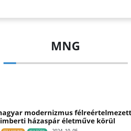
MNG
agyar modernizmus félreértelmezett 
imberti házaspár életműve körül
2024. 10. 05.