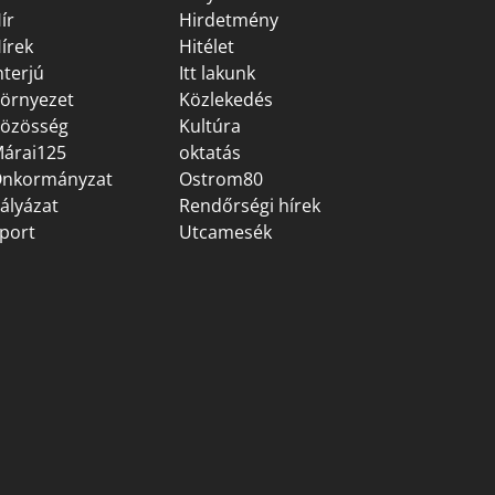
ír
Hirdetmény
írek
Hitélet
nterjú
Itt lakunk
örnyezet
Közlekedés
özösség
Kultúra
árai125
oktatás
nkormányzat
Ostrom80
ályázat
Rendőrségi hírek
port
Utcamesék