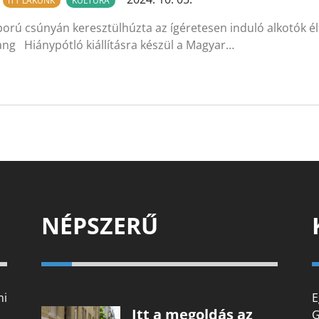
ITT LAKUNK
KULTÚRA
orú csúnyán keresztülhúzta az ígéretesen induló alkotók éle
ang Hiánypótló kiállításra készül a Magyar…
NÉPSZERŰ
mi
E
Itt a megoldás az
G