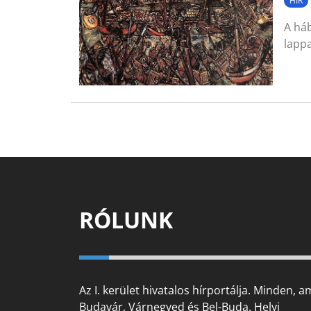
HÍR
A háb
lapp
RÓLUNK
Az I. kerület hivatalos hírportálja. Minden, a
Budavár, Várnegyed és Bel-Buda. Helyi