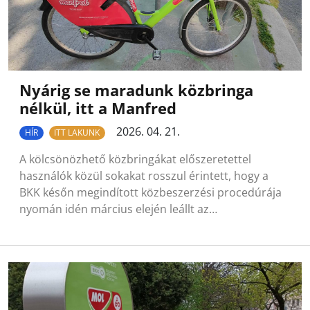
Nyárig se maradunk közbringa
nélkül, itt a Manfred
2026. 04. 21.
HÍR
ITT LAKUNK
A kölcsönözhető közbringákat előszeretettel
használók közül sokakat rosszul érintett, hogy a
BKK későn megindított közbeszerzési procedúrája
nyomán idén március elején leállt az…