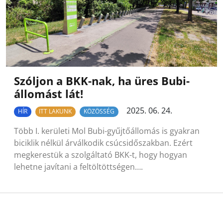
Szóljon a BKK-nak, ha üres Bubi-
állomást lát!
2025. 06. 24.
HÍR
ITT LAKUNK
KÖZÖSSÉG
Több I. kerületi Mol Bubi-gyűjtőállomás is gyakran
biciklik nélkül árválkodik csúcsidőszakban. Ezért
megkerestük a szolgáltató BKK-t, hogy hogyan
lehetne javítani a feltöltöttségen….