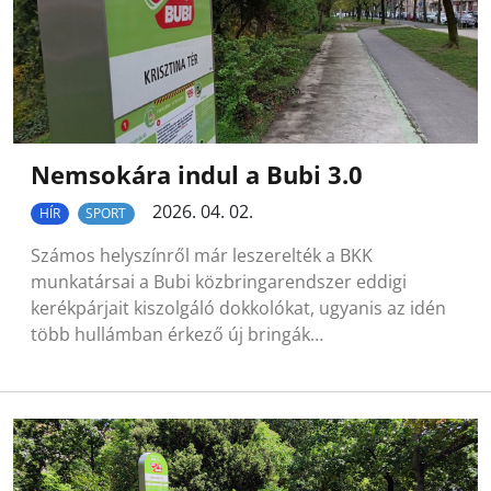
Nemsokára indul a Bubi 3.0
2026. 04. 02.
HÍR
SPORT
Számos helyszínről már leszerelték a BKK
munkatársai a Bubi közbringarendszer eddigi
kerékpárjait kiszolgáló dokkolókat, ugyanis az idén
több hullámban érkező új bringák…