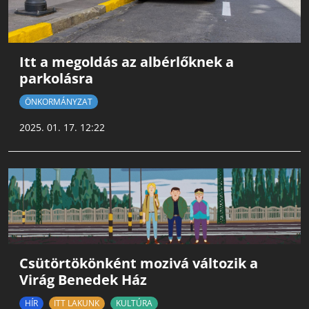
Itt a megoldás az albérlőknek a
parkolásra
ÖNKORMÁNYZAT
2025. 01. 17. 12:22
Csütörtökönként mozivá változik a
Virág Benedek Ház
HÍR
ITT LAKUNK
KULTÚRA