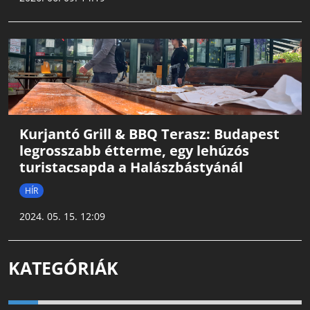
Kurjantó Grill & BBQ Terasz: Budapest
legrosszabb étterme, egy lehúzós
turistacsapda a Halászbástyánál
HÍR
2024. 05. 15. 12:09
KATEGÓRIÁK