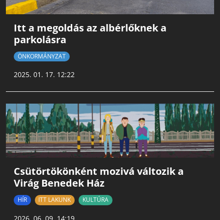
Itt a megoldás az albérlőknek a
parkolásra
ÖNKORMÁNYZAT
2025. 01. 17. 12:22
Csütörtökönként mozivá változik a
Virág Benedek Ház
HÍR
ITT LAKUNK
KULTÚRA
2026. 06. 09. 14:19