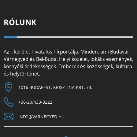
RÓLUNK
Az I. kerület hivatalos hírportálja. Minden, ami Budavár,
Várnegyed és Bel-Buda. Helyi közélet, lokális események,
környéki érdekességek. Emberek és közösségek, kultúra
és helytörténet.
1016 BUDAPEST, KRISZTINA KRT. 73.
+36-20/433-8222
INFO@VARNEGYED.HU