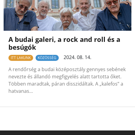
A budai galeri, a rock and roll és a
besúgók
2024. 08. 14.
ITT LAKUNK
KÖZÖSSÉG
A rendőrség a budai középosztály gennyes sebének
nevezte és állandó megfigyelés alatt tartotta őket.
Többen maradtak, páran disszidáltak. A „kalefos” a
hatvanas…