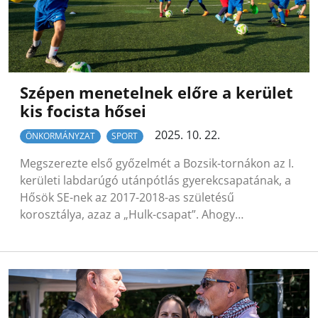
Szépen menetelnek előre a kerület
kis focista hősei
2025. 10. 22.
ÖNKORMÁNYZAT
SPORT
Megszerezte első győzelmét a Bozsik-tornákon az I.
kerületi labdarúgó utánpótlás gyerekcsapatának, a
Hősök SE-nek az 2017-2018-as születésű
korosztálya, azaz a „Hulk-csapat”. Ahogy…