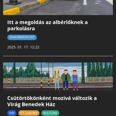
Itt a megoldás az albérlőknek a
parkolásra
ÖNKORMÁNYZAT
2025. 01. 17. 12:22
Csütörtökönként mozivá változik a
Virág Benedek Ház
HÍR
ITT LAKUNK
KULTÚRA