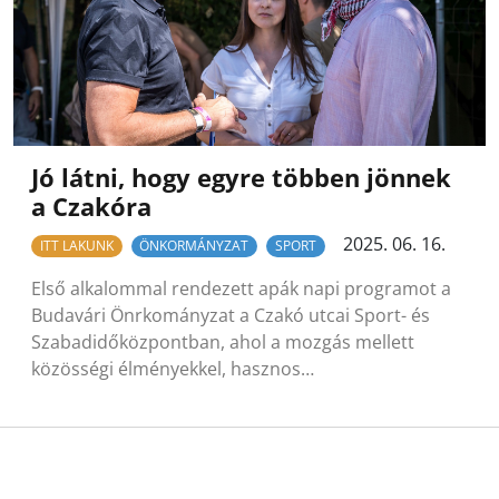
Jó látni, hogy egyre többen jönnek
a Czakóra
2025. 06. 16.
ITT LAKUNK
ÖNKORMÁNYZAT
SPORT
Első alkalommal rendezett apák napi programot a
Budavári Önrkományzat a Czakó utcai Sport- és
Szabadidőközpontban, ahol a mozgás mellett
közösségi élményekkel, hasznos…