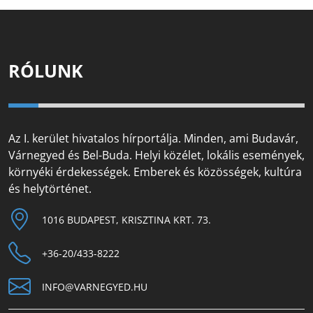
RÓLUNK
Az I. kerület hivatalos hírportálja. Minden, ami Budavár,
Várnegyed és Bel-Buda. Helyi közélet, lokális események,
környéki érdekességek. Emberek és közösségek, kultúra
és helytörténet.
1016 BUDAPEST, KRISZTINA KRT. 73.
+36-20/433-8222
INFO@VARNEGYED.HU