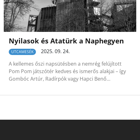
Nyilasok és Atatürk a Naphegyen
2025. 09. 24.
UTCAMESÉK
A kellemes őszi napsütésben a nemrég felújított
Pom Pom játszótér kedves és ismerős alakjai – így
Gombóc Artúr, Radírpók vagy Hapci Benő…