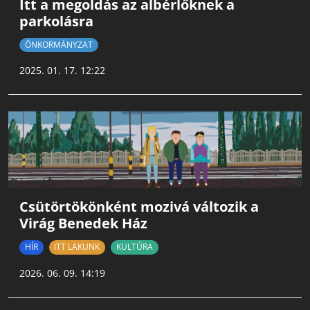
Itt a megoldás az albérlőknek a
parkolásra
ÖNKORMÁNYZAT
2025. 01. 17. 12:22
Csütörtökönként mozivá változik a
Virág Benedek Ház
HÍR
ITT LAKUNK
KULTÚRA
2026. 06. 09. 14:19