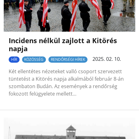
Incidens nélkül zajlott a Kitörés
napja
2025. 02. 10.
HÍR
KÖZÖSSÉG
RENDŐRSÉGI HÍREK
Két ellentétes nézeteket valló csoport szervezett
tüntetést a Kitörés napja alkalmából február 8-án
szombaton Budán. Az események a rendőrség
fokozott felügyelete mellett…