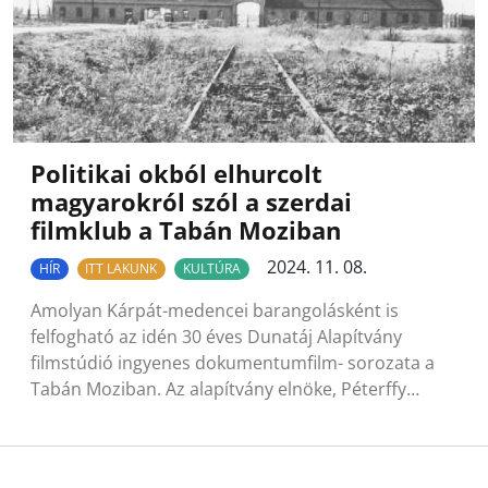
Politikai okból elhurcolt
magyarokról szól a szerdai
filmklub a Tabán Moziban
2024. 11. 08.
HÍR
ITT LAKUNK
KULTÚRA
Amolyan Kárpát-medencei barangolásként is
felfogható az idén 30 éves Dunatáj Alapítvány
filmstúdió ingyenes dokumentumfilm- sorozata a
Tabán Moziban. Az alapítvány elnöke, Péterffy…