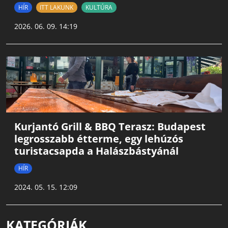
HÍR
ITT LAKUNK
KULTÚRA
2026. 06. 09. 14:19
Kurjantó Grill & BBQ Terasz: Budapest
legrosszabb étterme, egy lehúzós
turistacsapda a Halászbástyánál
HÍR
2024. 05. 15. 12:09
KATEGÓRIÁK