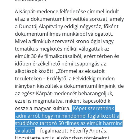
A Kárpát-medence felfedezése címmel indult
el az a dokumentumfilm vetítés sorozat, amely
a Dunatáj Alapítvány eddigi négyszáz, főként
dokumentumfilmes munkáiból válogatott.
Mivel a filmklub szervezői kronológiai vagy
tematikus megkötés nélkül válogattak az
elmúlt 30 év filmalkotásaiból, ezért térben és
időben érzékelhető némi csapongás az
alkotások között. „Zömmel az elcsatolt
területeken – Erdélytől a Felvidékig minden
irányban készültek a dokumentumfilmjeink, de
az egész Kárpát-medencét bebarangoljuk,
ezzel is megmutatva, miként kapcsolódik
össze a magyar kultúra.
Képet szeretnénk
adni arról, hogy mi mindennel foglalkozott a
stúdióhoz tartozó 50 filmes az elmúlt harminc
év alatt”
– fogalmazott Péterffy András.
Hozzátette azt is, elsősorban történelmi,