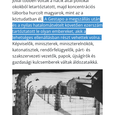
Jóval többen voltak a nácik által politikai
okokból letartóztatott, majd koncentrációs
táborba hurcolt magyarok, mint az a
köztudatban él.
A Gestapo a megszállás után
és a nyilas hatalomátvételt követően ezerszám
tartóztatott le olyan embereket, akik a
lehetséges ellenállásban részt vehettek volna.
Képviselők, miniszterek, miniszterelnökök,
katonatisztek, rendőrfelügyelők, párt- és
szakszervezeti vezetők, papok, újságírók és
gazdasági kulcsemberek váltak áldozataikká.