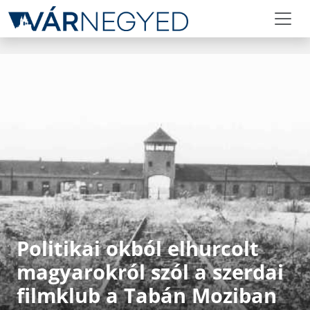
Politikai okból elhurcolt
magyarokról szól a szerdai
filmklub a Tabán Moziban