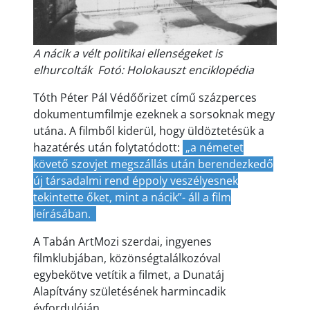
A nácik a vélt politikai ellenségeket is
elhurcolták Fotó: Holokauszt enciklopédia
Tóth Péter Pál Védőőrizet című százperces
dokumentumfilmje ezeknek a sorsoknak megy
utána. A filmből kiderül, hogy üldöztetésük a
hazatérés után folytatódott:
„a németet
követő szovjet megszállás után berendezkedő
új társadalmi rend éppoly veszélyesnek
tekintette őket, mint a nácik”- áll a film
leírásában.
A Tabán ArtMozi szerdai, ingyenes
filmklubjában, közönségtalálkozóval
egybekötve vetítik a filmet, a Dunatáj
Alapítvány születésének harmincadik
évfordulóján.