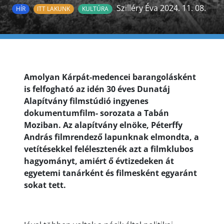
Szilléry Éva 2024. 11. 08.
HÍR
ITT LAKUNK
KULTÚRA
Amolyan Kárpát-medencei barangolásként
is felfogható az idén 30 éves Dunatáj
Alapítvány filmstúdió ingyenes
dokumentumfilm- sorozata a Tabán
Moziban. Az alapítvány elnöke, Péterffy
András filmrendező lapunknak elmondta, a
vetítésekkel felélesztenék azt a filmklubos
hagyományt, amiért ő évtizedeken át
egyetemi tanárként és filmesként egyaránt
sokat tett.