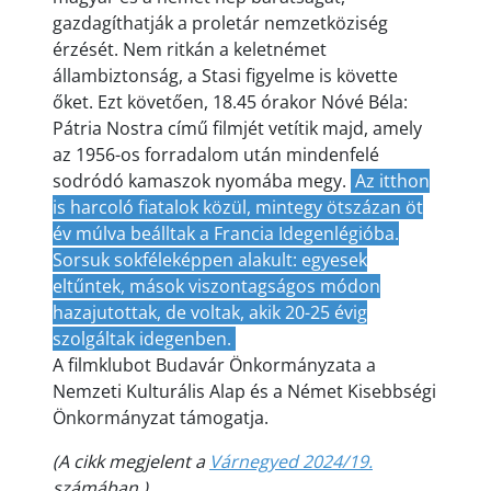
gazdagíthatják a proletár nemzetköziség
érzését. Nem ritkán a keletnémet
állambiztonság, a Stasi figyelme is követte
őket. Ezt követően, 18.45 órakor Nóvé Béla:
Pátria Nostra című filmjét vetítik majd, amely
az 1956-os forradalom után mindenfelé
sodródó kamaszok nyomába megy.
Az itthon
is harcoló fiatalok közül, mintegy ötszázan öt
év múlva beálltak a Francia Idegenlégióba.
Sorsuk sokféleképpen alakult: egyesek
eltűntek, mások viszontagságos módon
hazajutottak, de voltak, akik 20-25 évig
szolgáltak idegenben.
A filmklubot Budavár Önkormányzata a
Nemzeti Kulturális Alap és a Német Kisebbségi
Önkormányzat támogatja.
(A cikk megjelent a
Várnegyed 2024/19.
számában.)