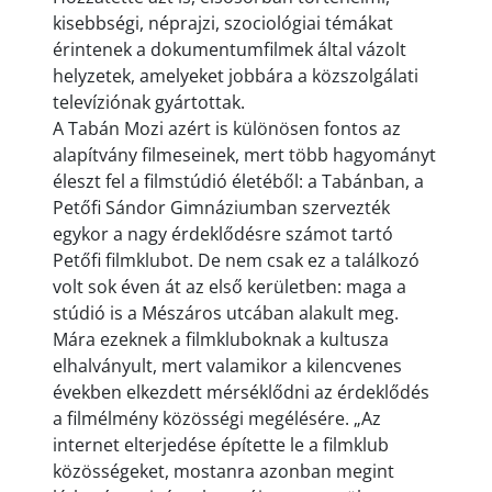
kisebbségi, néprajzi, szociológiai témákat
érintenek a dokumentumfilmek által vázolt
helyzetek, amelyeket jobbára a közszolgálati
televíziónak gyártottak.
A Tabán Mozi azért is különösen fontos az
alapítvány filmeseinek, mert több hagyományt
éleszt fel a filmstúdió életéből: a Tabánban, a
Petőfi Sándor Gimnáziumban szervezték
egykor a nagy érdeklődésre számot tartó
Petőfi filmklubot. De nem csak ez a találkozó
volt sok éven át az első kerületben: maga a
stúdió is a Mészáros utcában alakult meg.
Mára ezeknek a filmkluboknak a kultusza
elhalványult, mert valamikor a kilencvenes
években elkezdett mérséklődni az érdeklődés
a filmélmény közösségi megélésére. „Az
internet elterjedése építette le a filmklub
közösségeket, mostanra azonban megint