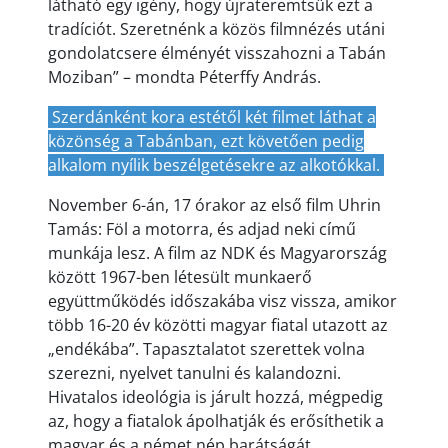
látható egy igény, hogy újrateremtsük ezt a
tradíciót. Szeretnénk a közös filmnézés utáni
gondolatcsere élményét visszahozni a Tabán
Moziban” – mondta Péterffy András.
Szerdánként kora estétől két filmet láthat a
közönség a Tabánban, ezt követően pedig
alkalom nyílik beszélgetésekre az alkotókkal.
November 6-án, 17 órakor az első film Uhrin
Tamás: Föl a motorra, és adjad neki című
munkája lesz. A film az NDK és Magyarország
között 1967-ben létesült munkaerő
együttműködés időszakába visz vissza, amikor
több 16-20 év közötti magyar fiatal utazott az
„endékába”. Tapasztalatot szerettek volna
szerezni, nyelvet tanulni és kalandozni.
Hivatalos ideológia is járult hozzá, mégpedig
az, hogy a fiatalok ápolhatják és erősíthetik a
magyar és a német nép barátságát,