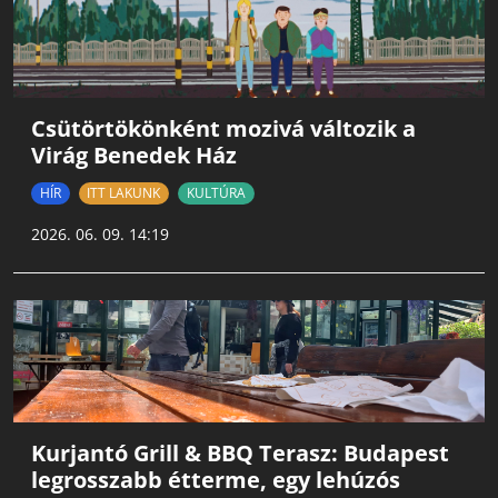
Csütörtökönként mozivá változik a
Virág Benedek Ház
HÍR
ITT LAKUNK
KULTÚRA
2026. 06. 09. 14:19
Kurjantó Grill & BBQ Terasz: Budapest
legrosszabb étterme, egy lehúzós