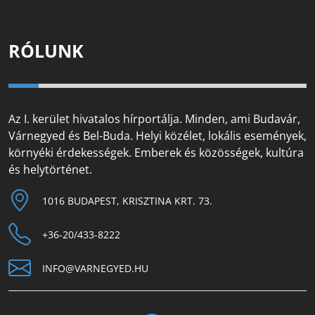
RÓLUNK
Az I. kerület hivatalos hírportálja. Minden, ami Budavár,
Várnegyed és Bel-Buda. Helyi közélet, lokális események,
környéki érdekességek. Emberek és közösségek, kultúra
és helytörténet.
1016 BUDAPEST, KRISZTINA KRT. 73.
+36-20/433-8222
INFO@VARNEGYED.HU