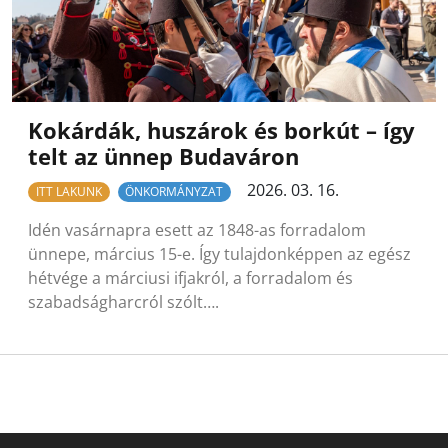
Kokárdák, huszárok és borkút – így
telt az ünnep Budaváron
2026. 03. 16.
ITT LAKUNK
ÖNKORMÁNYZAT
Idén vasárnapra esett az 1848-as forradalom
ünnepe, március 15-e. Így tulajdonképpen az egész
hétvége a márciusi ifjakról, a forradalom és
szabadságharcról szólt….