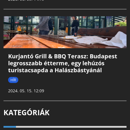
Kurjantó Grill & BBQ Terasz: Budapest
legrosszabb étterme, egy lehúzós
turistacsapda a Halászbástyánál
HÍR
2024. 05. 15. 12:09
KATEGÓRIÁK