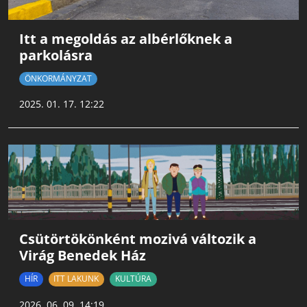
Itt a megoldás az albérlőknek a
parkolásra
ÖNKORMÁNYZAT
2025. 01. 17. 12:22
Csütörtökönként mozivá változik a
Virág Benedek Ház
HÍR
ITT LAKUNK
KULTÚRA
2026. 06. 09. 14:19