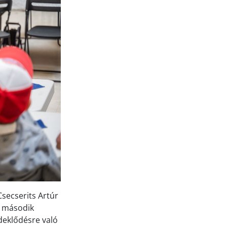
Csecserits Artúr
a második
deklődésre való