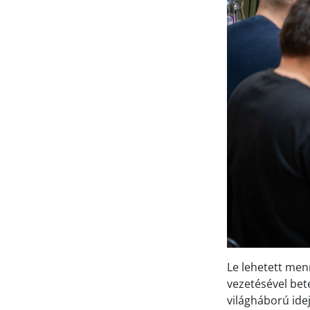
Le lehetett men
vezetésével bet
világháború ide