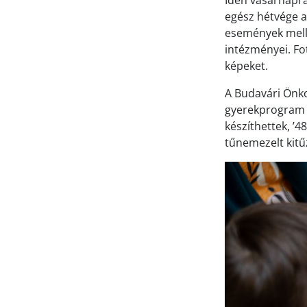
Idén vasárnapra
egész hétvége a 
események melle
intézményei. Fo
képeket.
A Budavári Önk
gyerekprogram k
készíthettek, ’
tűnemezelt kitű