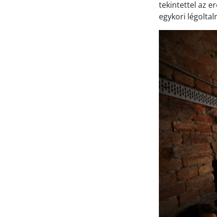
tekintettel az e
egykori légolta