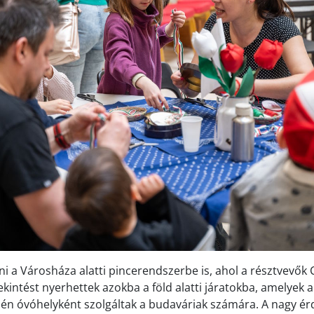
ni a Városháza alatti pincerendszerbe is, ahol a résztvevők 
ekintést nyerhettek azokba a föld alatti járatokba, amelyek 
jén óvóhelyként szolgáltak a budaváriak számára. A nagy ér