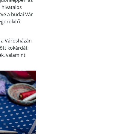
lajdonképpen az
 hivatalos
ve a budai Vár
egörökítő
 a Városházán
ött kokárdát
ek, valamint