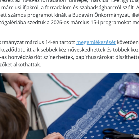
 esett az 1848-as forradalom ünnepe, március 15-e. Így tu
márciusi ifjakról, a forradalom és szabadságharcról szólt. A
tt számos programot kínált a Budavári Önkormányzat, illet
tógalériába szedtük a 2026-os március 15-i programokat m
ormányzat március 14-én tartott
megemlékezését
követően
ezdődött, itt a kisebbek kézműveskedhettek és többek köz
48-as honvédzászlót színezhettek, papírhuszárokat díszíthett
zőket alkothattak.