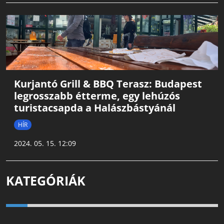
Kurjantó Grill & BBQ Terasz: Budapest
legrosszabb étterme, egy lehúzós
turistacsapda a Halászbástyánál
HÍR
2024. 05. 15. 12:09
KATEGÓRIÁK