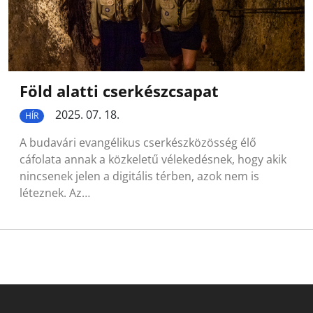
Föld alatti cserkészcsapat
2025. 07. 18.
HÍR
A budavári evangélikus cserkészközösség élő
cáfolata annak a közkeletű vélekedésnek, hogy akik
nincsenek jelen a digitális térben, azok nem is
léteznek. Az…