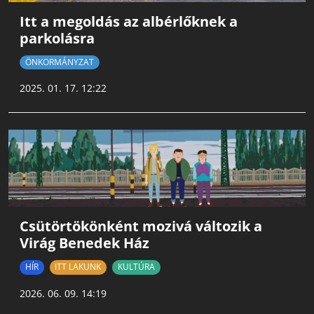
Itt a megoldás az albérlőknek a
parkolásra
ÖNKORMÁNYZAT
2025. 01. 17. 12:22
Csütörtökönként mozivá változik a
Virág Benedek Ház
HÍR
ITT LAKUNK
KULTÚRA
2026. 06. 09. 14:19