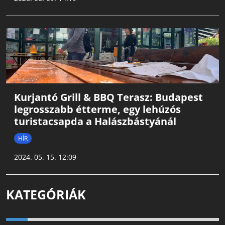
Kurjantó Grill & BBQ Terasz: Budapest
legrosszabb étterme, egy lehúzós
turistacsapda a Halászbástyánál
HÍR
2024. 05. 15. 12:09
KATEGÓRIÁK