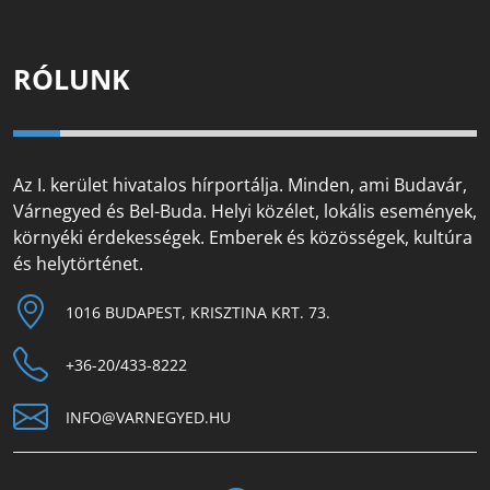
RÓLUNK
Az I. kerület hivatalos hírportálja. Minden, ami Budavár,
Várnegyed és Bel-Buda. Helyi közélet, lokális események,
környéki érdekességek. Emberek és közösségek, kultúra
és helytörténet.
1016 BUDAPEST, KRISZTINA KRT. 73.
+36-20/433-8222
INFO@VARNEGYED.HU