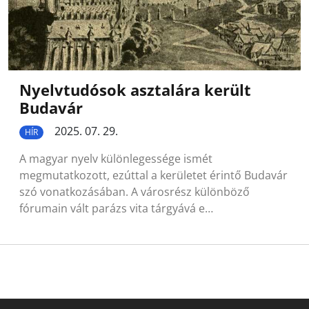
Nyelvtudósok asztalára került
Budavár
2025. 07. 29.
HÍR
A magyar nyelv különlegessége ismét
megmutatkozott, ezúttal a kerületet érintő Budavár
szó vonatkozásában. A városrész különböző
fórumain vált parázs vita tárgyává e…