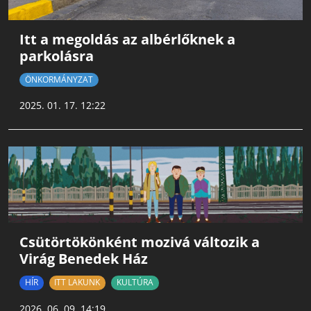
Itt a megoldás az albérlőknek a
parkolásra
ÖNKORMÁNYZAT
2025. 01. 17. 12:22
Csütörtökönként mozivá változik a
Virág Benedek Ház
HÍR
ITT LAKUNK
KULTÚRA
2026. 06. 09. 14:19