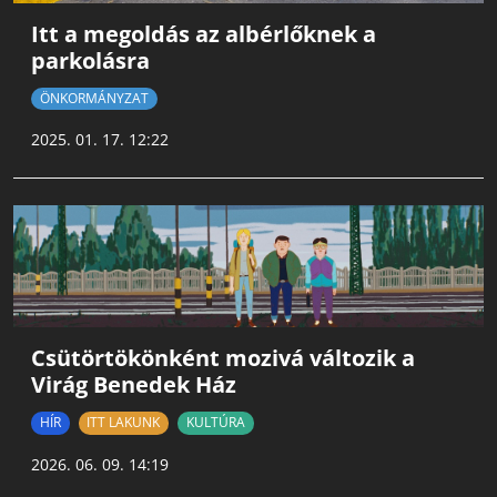
Itt a megoldás az albérlőknek a
parkolásra
ÖNKORMÁNYZAT
2025. 01. 17. 12:22
Csütörtökönként mozivá változik a
Virág Benedek Ház
HÍR
ITT LAKUNK
KULTÚRA
2026. 06. 09. 14:19