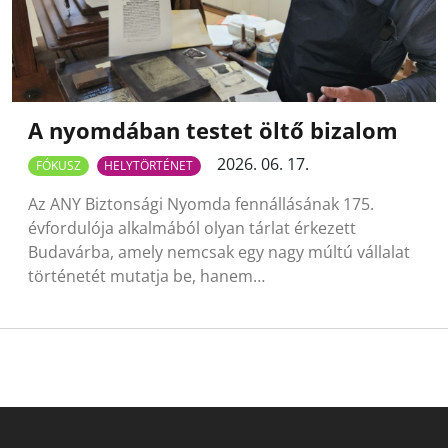
A nyomdában testet öltő bizalom
2026. 06. 17.
FÓKUSZ
HELYTÖRTÉNET
Az ANY Biztonsági Nyomda fennállásának 175.
évfordulója alkalmából olyan tárlat érkezett
Budavárba, amely nemcsak egy nagy múltú vállalat
történetét mutatja be, hanem…