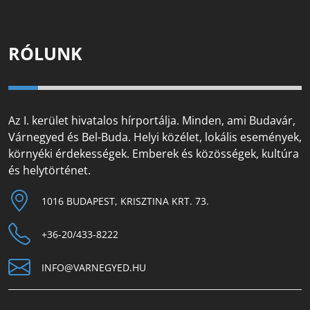
RÓLUNK
Az I. kerület hivatalos hírportálja. Minden, ami Budavár,
Várnegyed és Bel-Buda. Helyi közélet, lokális események,
környéki érdekességek. Emberek és közösségek, kultúra
és helytörténet.
1016 BUDAPEST, KRISZTINA KRT. 73.
+36-20/433-8222
INFO@VARNEGYED.HU