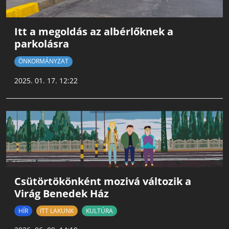
Itt a megoldás az albérlőknek a
parkolásra
ÖNKORMÁNYZAT
2025. 01. 17. 12:22
Csütörtökönként mozivá változik a
Virág Benedek Ház
HÍR
ITT LAKUNK
KULTÚRA