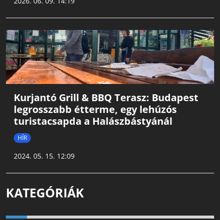
2026. 06. 09. 14:19
Kurjantó Grill & BBQ Terasz: Budapest
legrosszabb étterme, egy lehúzós
turistacsapda a Halászbástyánál
HÍR
2024. 05. 15. 12:09
KATEGÓRIÁK