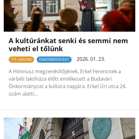
A kultúránkat senki és semmi nem
veheti el tőlünk
2026. 01. 23.
ITT LAKUNK
ÖNKORMÁNYZAT
A Himnusz megzenésítőjének, Erkel Ferencnek a
várbéli lakóháza előtt emlékezett a Budavári
Önkormányzat a kultúra napjára. Erkel Úri utca 24.
szám alatti…