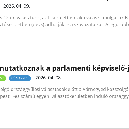
2026. 04. 09.
is 12-én választunk, az I. kerületben lakó választópolgárok
ztókerületben (oevk) adhatják le a szavazataikat. A legutób
utatkoznak a parlamenti képviselő-j
2026. 04. 08.
SZ
KÖZÖSSÉG
elgő országgyűlési választások előtt a Várnegyed közszolgá
est 1-es számú egyéni választókerületben induló országgyű