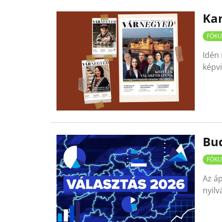
Ka
FÓKU
Idén 
képvi
Bud
FÓKU
Az áp
nyilv