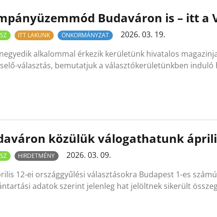
mpányüzemmód Budaváron is – itt a V
2026. 03. 19.
SZ
ITT LAKUNK
ÖNKORMÁNYZAT
negyedik alkalommal érkezik kerületünk hivatalos magazinja
selő-választás, bemutatjuk a választókerületünkben induló
aváron közülük válogathatunk áprili
2026. 03. 09.
SZ
HIRDETMÉNY
rilis 12-ei országgyűlési választásokra Budapest 1-es számú
ántartási adatok szerint jelenleg hat jelöltnek sikerült össz