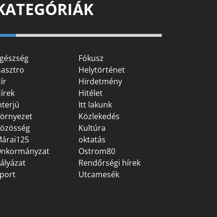
KATEGÓRIÁK
gészség
Fókusz
asztro
Helytörténet
ír
Hirdetmény
írek
Hitélet
nterjú
Itt lakunk
örnyezet
Közlekedés
özösség
Kultúra
árai125
oktatás
nkormányzat
Ostrom80
ályázat
Rendőrségi hírek
port
Utcamesék