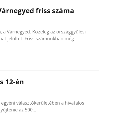
árnegyed friss száma
, a Várnegyed. Közeleg az országgyűlési
 hat jelöltet. Friss számunkban még…
s 12-én
 egyéni választókerületében a hivatalos
egyűjtenie az 500…