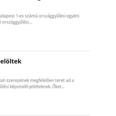
 Budapest 1-es számú országgyűlési egyéni
bi országgyűlési…
elöltek
lati szerepének megfelelően teret ad a
lési képviselő-jelölteknek. Őket…