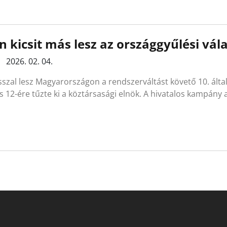
n kicsit más lesz az országgyűlési vál
2026. 02. 04.
szal lesz Magyarországon a rendszerváltást követő 10. álta
is 12-ére tűzte ki a köztársasági elnök. A hivatalos kampány