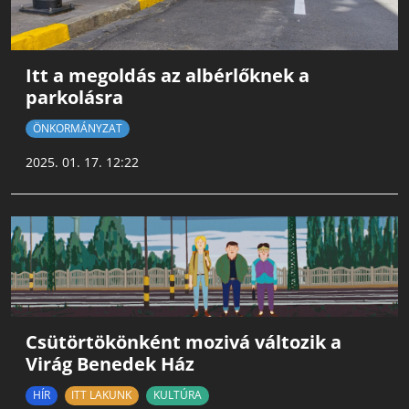
Itt a megoldás az albérlőknek a
parkolásra
ÖNKORMÁNYZAT
2025. 01. 17. 12:22
Csütörtökönként mozivá változik a
Virág Benedek Ház
HÍR
ITT LAKUNK
KULTÚRA