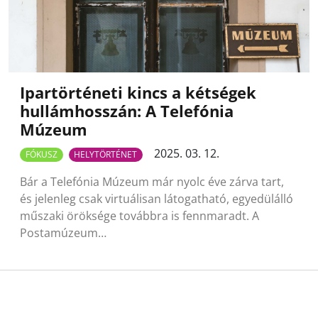
Ipartörténeti kincs a kétségek
hullámhosszán: A Telefónia
Múzeum
2025. 03. 12.
FÓKUSZ
HELYTÖRTÉNET
Bár a Telefónia Múzeum már nyolc éve zárva tart,
és jelenleg csak virtuálisan látogatható, egyedülálló
műszaki öröksége továbbra is fennmaradt. A
Postamúzeum…