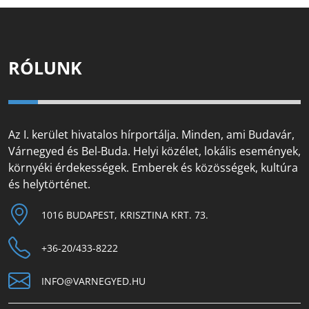
RÓLUNK
Az I. kerület hivatalos hírportálja. Minden, ami Budavár,
Várnegyed és Bel-Buda. Helyi közélet, lokális események,
környéki érdekességek. Emberek és közösségek, kultúra
és helytörténet.
1016 BUDAPEST, KRISZTINA KRT. 73.
+36-20/433-8222
INFO@VARNEGYED.HU