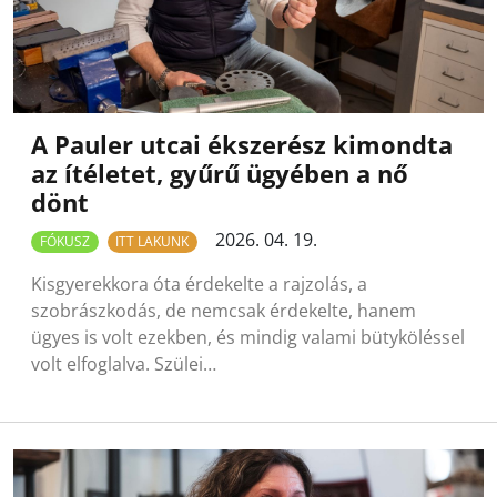
A Pauler utcai ékszerész kimondta
az ítéletet, gyűrű ügyében a nő
dönt
2026. 04. 19.
FÓKUSZ
ITT LAKUNK
Kisgyerekkora óta érdekelte a rajzolás, a
szobrászkodás, de nemcsak érdekelte, hanem
ügyes is volt ezekben, és mindig valami bütyköléssel
volt elfoglalva. Szülei…