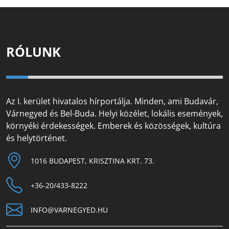
RÓLUNK
Az I. kerület hivatalos hírportálja. Minden, ami Budavár,
Várnegyed és Bel-Buda. Helyi közélet, lokális események,
környéki érdekességek. Emberek és közösségek, kultúra
és helytörténet.
1016 BUDAPEST, KRISZTINA KRT. 73.
+36-20/433-8222
INFO@VARNEGYED.HU