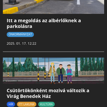
Itt a megoldás az albérlőknek a
parkolásra
ÖNKORMÁNYZAT
2025. 01. 17. 12:22
Csütörtökönként mozivá változik a
Virág Benedek Ház
HÍR
ITT LAKUNK
KULTÚRA