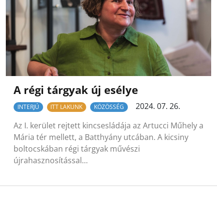
A régi tárgyak új esélye
2024. 07. 26.
INTERJÚ
ITT LAKUNK
KÖZÖSSÉG
Az I. kerület rejtett kincsesládája az Artucci Műhely a
Mária tér mellett, a Batthyány utcában. A kicsiny
boltocskában régi tárgyak művészi
újrahasznosítással…