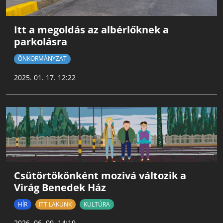
Itt a megoldás az albérlőknek a
parkolásra
ÖNKORMÁNYZAT
2025. 01. 17. 12:22
Csütörtökönként mozivá változik a
Virág Benedek Ház
HÍR
ITT LAKUNK
KULTÚRA
2026. 06. 09. 14:19