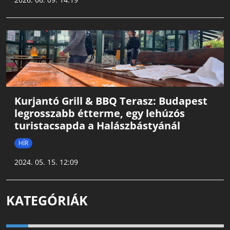
Kurjantó Grill & BBQ Terasz: Budapest
legrosszabb étterme, egy lehúzós
turistacsapda a Halászbástyánál
HÍR
2024. 05. 15. 12:09
KATEGÓRIÁK