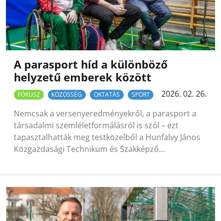
A parasport híd a különböző
helyzetű emberek között
2026. 02. 26.
FÓKUSZ
KÖZÖSSÉG
OKTATÁS
SPORT
Nemcsak a versenyeredményekről, a parasport a
társadalmi szemléletformálásról is szól – ezt
tapasztalhatták meg testközelből a Hunfalvy János
Közgazdasági Technikum és Szakképző…