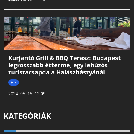
Kurjantó Grill & BBQ Terasz: Budapest
legrosszabb étterme, egy lehúzós
turistacsapda a Halászbástyánál
HÍR
2024. 05. 15. 12:09
KATEGÓRIÁK