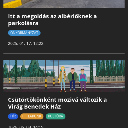
Itt a megoldás az albérlőknek a
parkolásra
ÖNKORMÁNYZAT
2025. 01. 17. 12:22
Csütörtökönként mozivá változik a
Virág Benedek Ház
HÍR
ITT LAKUNK
KULTÚRA
2026. 06. 09. 14:19