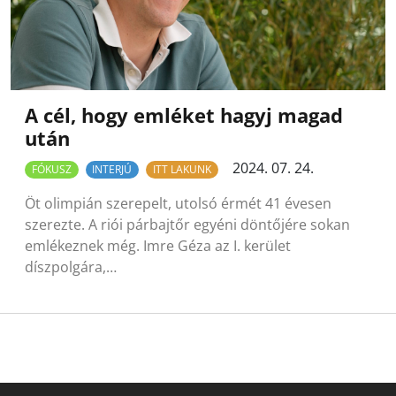
A cél, hogy emléket hagyj magad
után
2024. 07. 24.
FÓKUSZ
INTERJÚ
ITT LAKUNK
Öt olimpián szerepelt, utolsó érmét 41 évesen
szerezte. A riói párbajtőr egyéni döntőjére sokan
emlékeznek még. Imre Géza az I. kerület
díszpolgára,…