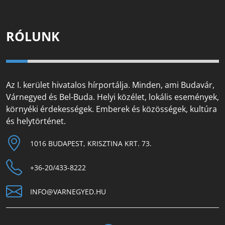
RÓLUNK
Az I. kerület hivatalos hírportálja. Minden, ami Budavár,
Várnegyed és Bel-Buda. Helyi közélet, lokális események,
környéki érdekességek. Emberek és közösségek, kultúra
és helytörténet.
1016 BUDAPEST, KRISZTINA KRT. 73.
+36-20/433-8222
INFO@VARNEGYED.HU