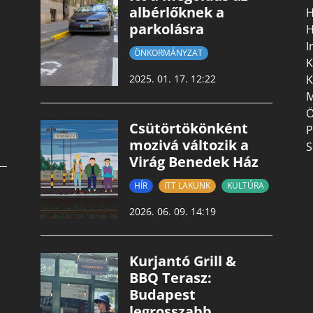
albérlőknek a
H
parkolásra
H
I
ÖNKORMÁNYZAT
K
K
2025. 01. 17. 12:22
M
Ö
Csütörtökönként
P
mozivá változik a
S
Virág Benedek Ház
HÍR
ITT LAKUNK
KULTÚRA
2026. 06. 09. 14:19
Kurjantó Grill &
BBQ Terasz:
Budapest
legrosszabb