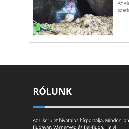
Az e
szeri
RÓLUNK
Az I. kerület hivatalos hírportálja. Minden, a
Budavár, Várnegyed és Bel-Buda. Helyi