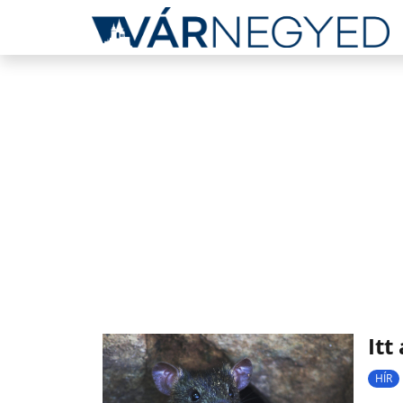
Itt
HÍR