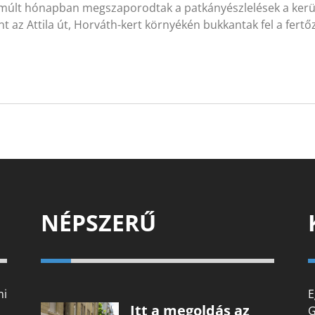
lmúlt hónapban megszaporodtak a patkányészlelések a kerül
nt az Attila út, Horváth-kert környékén bukkantak fel a fert
NÉPSZERŰ
mi
E
Itt a megoldás az
G