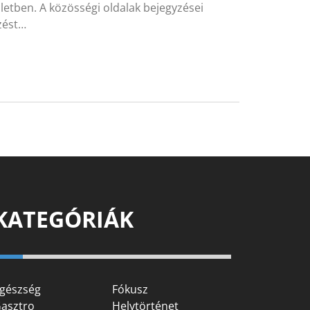
etben. A közösségi oldalak bejegyzései
őzést…
KATEGÓRIÁK
gészség
Fókusz
asztro
Helytörténet