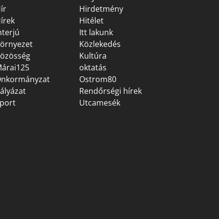
ír
Hirdetmény
írek
Hitélet
nterjú
Itt lakunk
örnyezet
Közlekedés
özösség
Kultúra
árai125
oktatás
nkormányzat
Ostrom80
ályázat
Rendőrségi hírek
port
Utcamesék