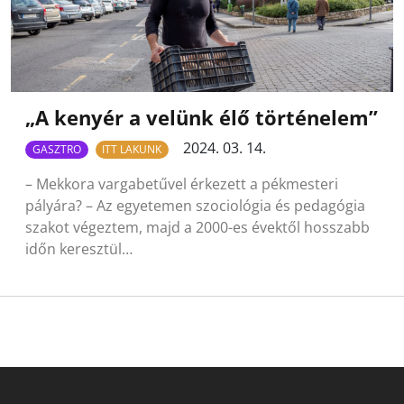
„A kenyér a velünk élő történelem”
2024. 03. 14.
GASZTRO
ITT LAKUNK
– Mekkora vargabetűvel érkezett a pékmesteri
pályára? – Az egyetemen szociológia és pedagógia
szakot végeztem, majd a 2000-es évektől hosszabb
időn keresztül…