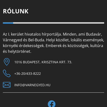
RÓLUNK
Az I. kerület hivatalos hírportálja. Minden, ami Budavár,
Várnegyed és Bel-Buda. Helyi közélet, lokális események,
környéki érdekességek. Emberek és közösségek, kultúra
és helytörténet.
1016 BUDAPEST, KRISZTINA KRT. 73.
+36-20/433-8222
INFO@VARNEGYED.HU