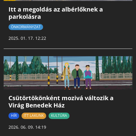
Itt a megoldás az albérlőknek a
parkolásra
ÖNKORMÁNYZAT
2025. 01. 17. 12:22
Csütörtökönként mozivá változik a
Virág Benedek Ház
HÍR
ITT LAKUNK
KULTÚRA
2026. 06. 09. 14:19