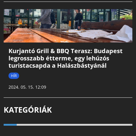
Kurjantó Grill & BBQ Terasz: Budapest
legrosszabb étterme, egy lehúzós
turistacsapda a Halászbástyánál
HÍR
2024. 05. 15. 12:09
KATEGÓRIÁK