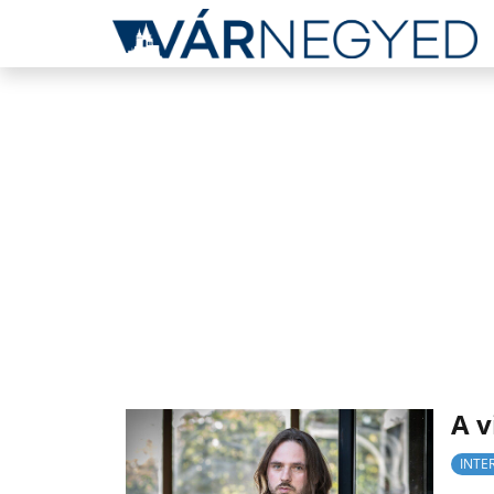
A v
INTE