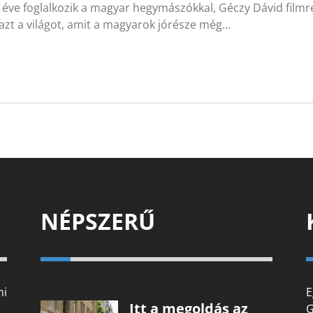
éve foglalkozik a magyar hegymászókkal, Géczy Dávid filmre
azt a világot, amit a magyarok jórésze még…
NÉPSZERŰ
mi
E
Itt a megoldás az
G