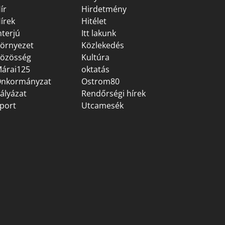
ír
Hirdetmény
írek
Hitélet
nterjú
Itt lakunk
örnyezet
Közlekedés
özösség
Kultúra
árai125
oktatás
nkormányzat
Ostrom80
ályázat
Rendőrségi hírek
port
Utcamesék