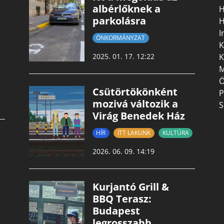
albérlőknek a
H
parkolásra
H
I
ÖNKORMÁNYZAT
K
K
2025. 01. 17. 12:22
M
Ö
Csütörtökönként
P
mozivá változik a
S
Virág Benedek Ház
HÍR
ITT LAKUNK
KULTÚRA
2026. 06. 09. 14:19
Kurjantó Grill &
BBQ Terasz:
Budapest
legrosszabb