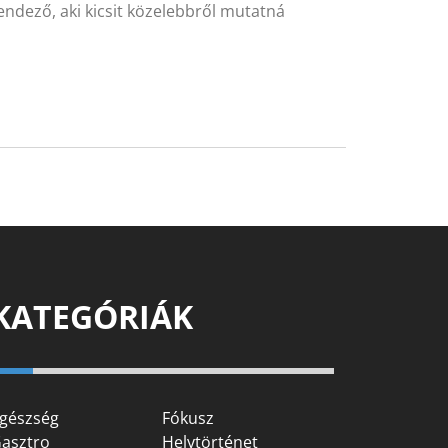
ndező, aki kicsit közelebbről mutatná
KATEGÓRIÁK
gészség
Fókusz
asztro
Helytörténet