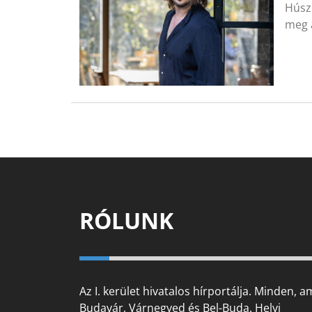
Húsz 
meg 
RÓLUNK
Az I. kerület hivatalos hírportálja. Minden, a
Budavár, Várnegyed és Bel-Buda. Helyi