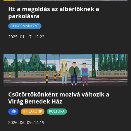
Itt a megoldás az albérlőknek a
parkolásra
ÖNKORMÁNYZAT
2025. 01. 17. 12:22
Csütörtökönként mozivá változik a
Virág Benedek Ház
HÍR
ITT LAKUNK
KULTÚRA
2026. 06. 09. 14:19