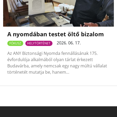
A nyomdában testet öltő bizalom
2026. 06. 17.
FÓKUSZ
HELYTÖRTÉNET
Az ANY Biztonsági Nyomda fennállásának 175.
évfordulója alkalmából olyan tárlat érkezett
Budavárba, amely nemcsak egy nagy múltú vállalat
történetét mutatja be, hanem…