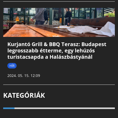
Kurjantó Grill & BBQ Terasz: Budapest
legrosszabb étterme, egy lehúzós
turistacsapda a Halászbástyánál
HÍR
2024. 05. 15. 12:09
KATEGÓRIÁK