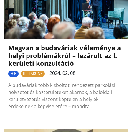
Megvan a budaváriak véleménye a
helyi problémákról – lezárult az I.
kerületi konzultáció
2024. 02. 08.
HÍR
ITT LAKUNK
A budaváriak több kisboltot, rendezett parkolási
helyzetet és közterületeket akarnak, a baloldali
kerületvezetés viszont képtelen a helyiek
érdekeinek a képviseletére – mondta…