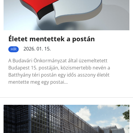
Életet mentettek a postán
2026. 01. 15.
HÍR
A Budavári Önkormányzat által üzemeltetett
Budapest 15. postáján, közismertebb nevén a
Batthyány téri postán egy idős asszony életét
mentette meg egy postai…