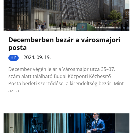
Decemberben bezár a városmajori
posta
2024. 09. 19.
HÍR
December végén lejár a Városmajor utca 35–37.
szám alatt található Budai Központi Kézbesítő
Posta bérleti szerződése, a kirendeltség bezár. Mint
azt a…