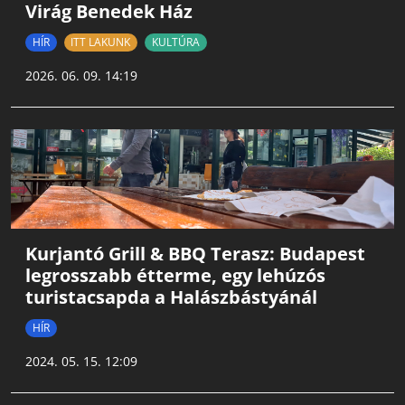
Virág Benedek Ház
HÍR
ITT LAKUNK
KULTÚRA
2026. 06. 09. 14:19
Kurjantó Grill & BBQ Terasz: Budapest
legrosszabb étterme, egy lehúzós
turistacsapda a Halászbástyánál
HÍR
2024. 05. 15. 12:09