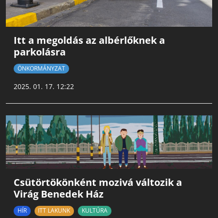
Itt a megoldás az albérlőknek a
parkolásra
ÖNKORMÁNYZAT
2025. 01. 17. 12:22
Csütörtökönként mozivá változik a
Virág Benedek Ház
HÍR
ITT LAKUNK
KULTÚRA