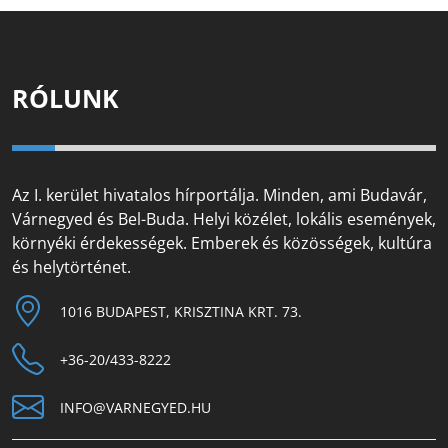
RÓLUNK
Az I. kerület hivatalos hírportálja. Minden, ami Budavár,
Várnegyed és Bel-Buda. Helyi közélet, lokális események,
környéki érdekességek. Emberek és közösségek, kultúra
és helytörténet.
1016 BUDAPEST, KRISZTINA KRT. 73.
+36-20/433-8222
INFO@VARNEGYED.HU