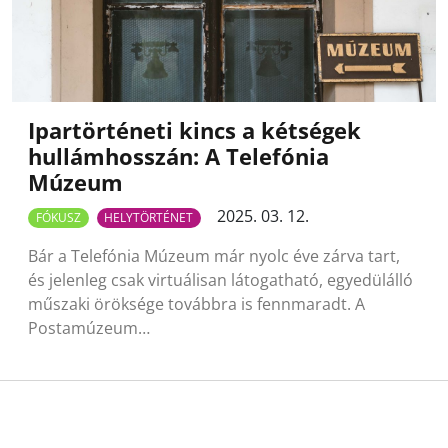
Ipartörténeti kincs a kétségek
hullámhosszán: A Telefónia
Múzeum
2025. 03. 12.
FÓKUSZ
HELYTÖRTÉNET
Bár a Telefónia Múzeum már nyolc éve zárva tart,
és jelenleg csak virtuálisan látogatható, egyedülálló
műszaki öröksége továbbra is fennmaradt. A
Postamúzeum…