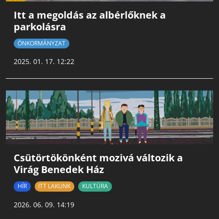
Itt a megoldás az albérlőknek a
parkolásra
ÖNKORMÁNYZAT
2025. 01. 17. 12:22
Csütörtökönként mozivá változik a
Virág Benedek Ház
HÍR
ITT LAKUNK
KULTÚRA
2026. 06. 09. 14:19