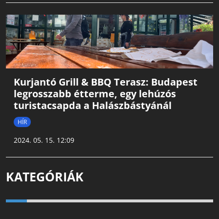
Kurjantó Grill & BBQ Terasz: Budapest
legrosszabb étterme, egy lehúzós
turistacsapda a Halászbástyánál
HÍR
2024. 05. 15. 12:09
KATEGÓRIÁK