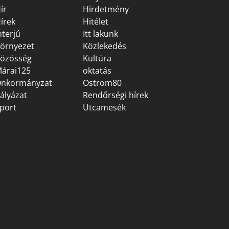
ír
Hirdetmény
írek
Hitélet
nterjú
Itt lakunk
örnyezet
Közlekedés
özösség
Kultúra
árai125
oktatás
nkormányzat
Ostrom80
ályázat
Rendőrségi hírek
port
Utcamesék