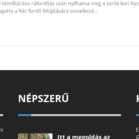
 ötmilliárdos ráfordítás után nyílhatna meg a török kori fü
gatta a Rác fürdő felújítására vonatkozó…
NÉPSZERŰ
mi
E
Itt a megoldás az
G