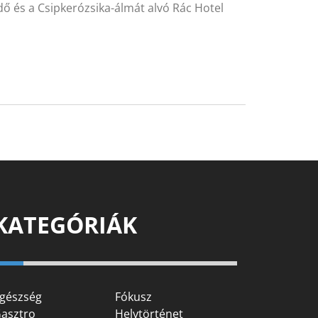
rdő és a Csipkerózsika-álmát alvó Rác Hotel
KATEGÓRIÁK
gészség
Fókusz
asztro
Helytörténet