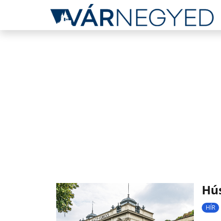
Hús
HÍR