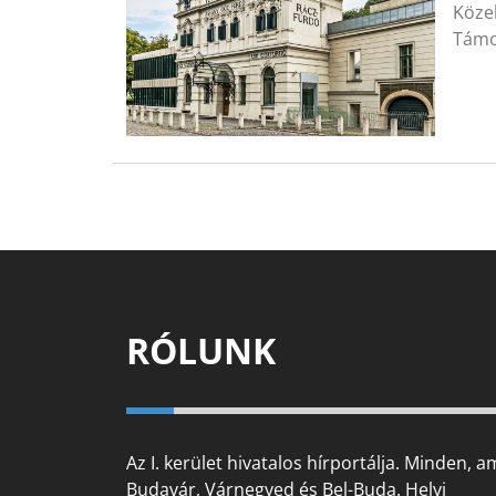
Közel
Támo
RÓLUNK
Az I. kerület hivatalos hírportálja. Minden, a
Budavár, Várnegyed és Bel-Buda. Helyi