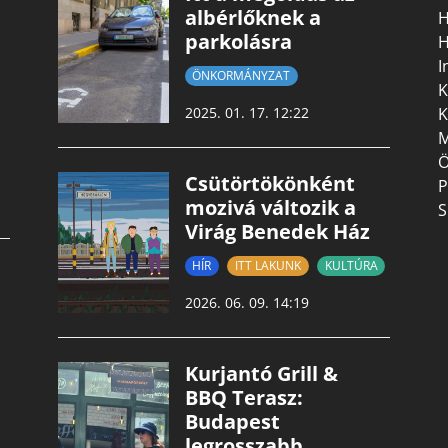
albérlőknek a
H
parkolásra
H
I
ÖNKORMÁNYZAT
K
K
2025. 01. 17. 12:22
M
Ö
Csütörtökönként
P
mozivá változik a
S
Virág Benedek Ház
HÍR
ITT LAKUNK
KULTÚRA
2026. 06. 09. 14:19
Kurjantó Grill &
BBQ Terasz:
Budapest
legrosszabb