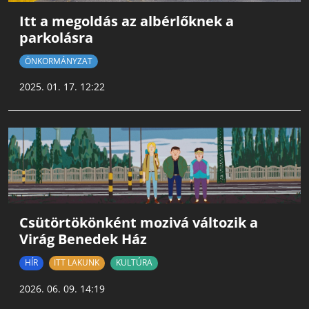
Itt a megoldás az albérlőknek a
parkolásra
ÖNKORMÁNYZAT
2025. 01. 17. 12:22
Csütörtökönként mozivá változik a
Virág Benedek Ház
HÍR
ITT LAKUNK
KULTÚRA
2026. 06. 09. 14:19