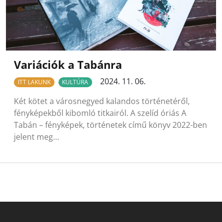
Variációk a Tabánra
2024. 11. 06.
ITT LAKUNK
KULTÚRA
Két kötet a városnegyed kalandos történetéről,
fényképekből kibomló titkairól. A szelíd óriás A
Tabán – fényképek, történetek című könyv 2022-ben
jelent meg…