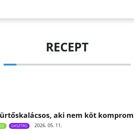
RECEPT
kürtőskalácsos, aki nem köt kompro
2026. 05. 11.
SZ
GASZTRO