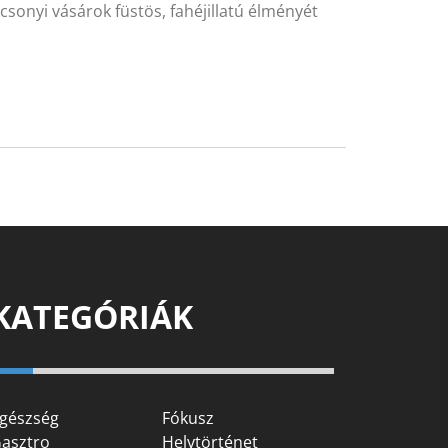
csonyi vásárok füstös, fahéjillatú élményét
KATEGÓRIÁK
gészség
Fókusz
asztro
Helytörténet