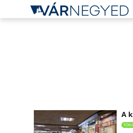
A 
FÓKU