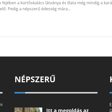
 fejében a kürtőskalács látványa és illata még mindig a kará
a elő. Pedig a népszerű édesség mára…
NÉPSZERŰ
mi
E
Itt a megoldás az
G