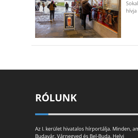
Sokak
hívj
RÓLUNK
Az I. kerület hivatalos hírportálja. Minden, a
Budavár, Várnegyed és Bel-Buda. Helyi