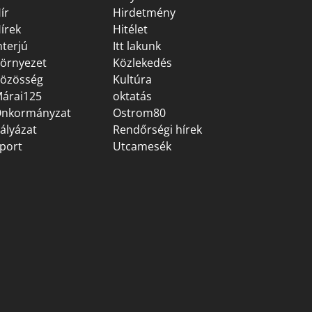
ír
Hirdetmény
írek
Hitélet
nterjú
Itt lakunk
örnyezet
Közlekedés
özösség
Kultúra
árai125
oktatás
nkormányzat
Ostrom80
ályázat
Rendőrségi hírek
port
Utcamesék