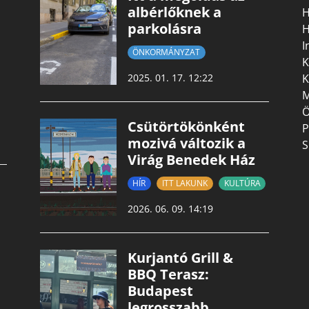
albérlőknek a
H
parkolásra
H
I
ÖNKORMÁNYZAT
K
K
2025. 01. 17. 12:22
M
Ö
Csütörtökönként
P
mozivá változik a
S
Virág Benedek Ház
HÍR
ITT LAKUNK
KULTÚRA
2026. 06. 09. 14:19
Kurjantó Grill &
BBQ Terasz:
Budapest
legrosszabb