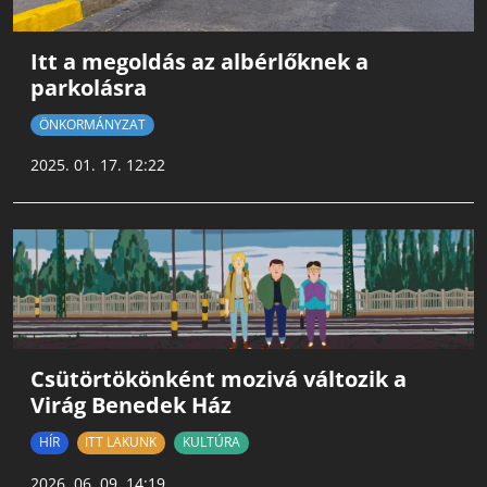
Itt a megoldás az albérlőknek a
parkolásra
ÖNKORMÁNYZAT
2025. 01. 17. 12:22
Csütörtökönként mozivá változik a
Virág Benedek Ház
HÍR
ITT LAKUNK
KULTÚRA
2026. 06. 09. 14:19