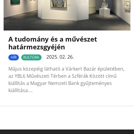
A tudomány és a művészet
határmezsgyéjén
2025. 02. 26.
HÍR
KULTÚRA
Május közepéig látható a Várkert Bazár épületében,
az YBL6 Művészeti Térben a Szférák Között című
kiállítás a Magyar Nemzeti Bank gyűjteményes
kiállítása….