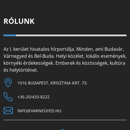
RÓLUNK
Az I. kerület hivatalos hírportálja. Minden, ami Budavár,
Várnegyed és Bel-Buda. Helyi közélet, lokális események,
környéki érdekességek. Emberek és közösségek, kultúra
és helytörténet.
1016 BUDAPEST, KRISZTINA KRT. 73.
+36-20/433-8222
INFO@VARNEGYED.HU