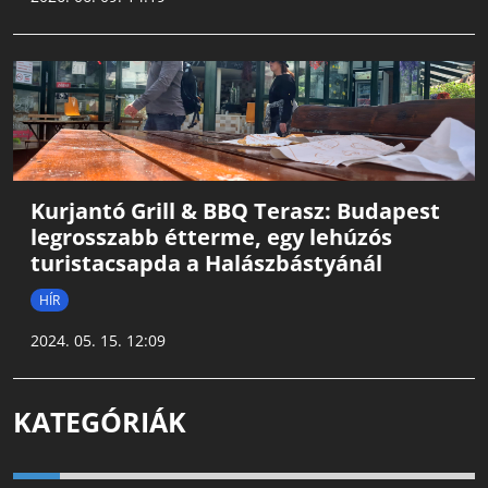
Kurjantó Grill & BBQ Terasz: Budapest
legrosszabb étterme, egy lehúzós
turistacsapda a Halászbástyánál
HÍR
2024. 05. 15. 12:09
KATEGÓRIÁK