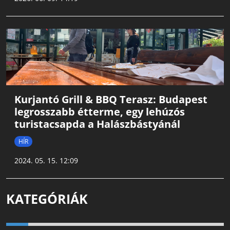
Kurjantó Grill & BBQ Terasz: Budapest
legrosszabb étterme, egy lehúzós
turistacsapda a Halászbástyánál
HÍR
2024. 05. 15. 12:09
KATEGÓRIÁK