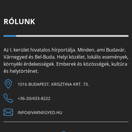
RÓLUNK
Az I. kerület hivatalos hírportálja. Minden, ami Budavár,
Várnegyed és Bel-Buda. Helyi közélet, lokális események,
környéki érdekességek. Emberek és közösségek, kultúra
és helytörténet.
1016 BUDAPEST, KRISZTINA KRT. 73.
+36-20/433-8222
INFO@VARNEGYED.HU