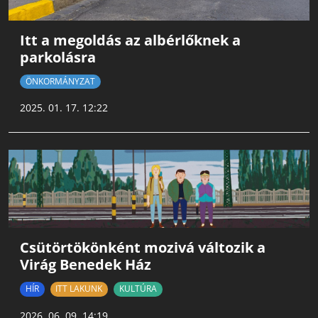
Itt a megoldás az albérlőknek a
parkolásra
ÖNKORMÁNYZAT
2025. 01. 17. 12:22
Csütörtökönként mozivá változik a
Virág Benedek Ház
HÍR
ITT LAKUNK
KULTÚRA
2026. 06. 09. 14:19