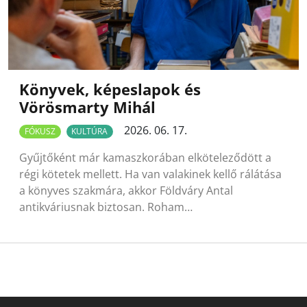
Könyvek, képeslapok és
Vörösmarty Mihál
2026. 06. 17.
FÓKUSZ
KULTÚRA
Gyűjtőként már kamaszkorában elköteleződött a
régi kötetek mellett. Ha van valakinek kellő rálátása
a könyves szakmára, akkor Földváry Antal
antikváriusnak biztosan. Roham…