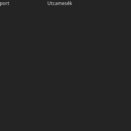
port
Utcamesék