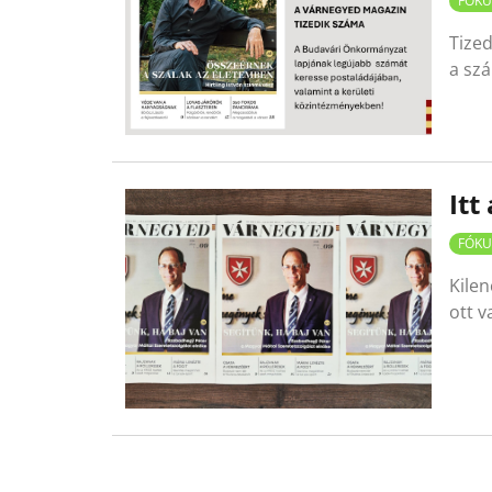
FÓKU
Tized
a szá
Itt
FÓKU
Kilen
ott v