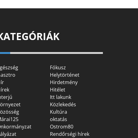
KATEGÓRIÁK
gészség
Fókusz
asztro
Helytörténet
ír
Hirdetmény
írek
Hitélet
nterjú
Itt lakunk
örnyezet
Közlekedés
özösség
Kultúra
árai125
oktatás
nkormányzat
Ostrom80
ályázat
Rendőrségi hírek