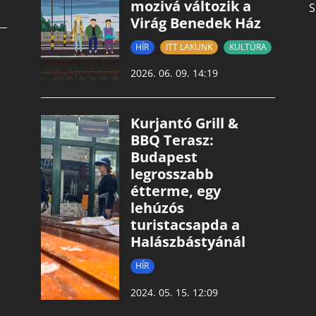
mozivá változik a
S
Virág Benedek Ház
HÍR
ITT LAKUNK
KULTÚRA
2026. 06. 09. 14:19
Kurjantó Grill &
BBQ Terasz:
Budapest
legrosszabb
étterme, egy
lehúzós
turistacsapda a
Halászbástyánál
HÍR
2024. 05. 15. 12:09