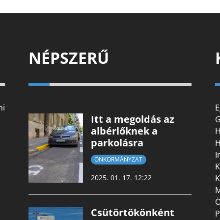
NÉPSZERŰ
mi
E
Itt a megoldás az
G
albérlőknek a
H
parkolásra
H
I
ÖNKORMÁNYZAT
K
K
2025. 01. 17. 12:22
M
Ö
Csütörtökönként
P