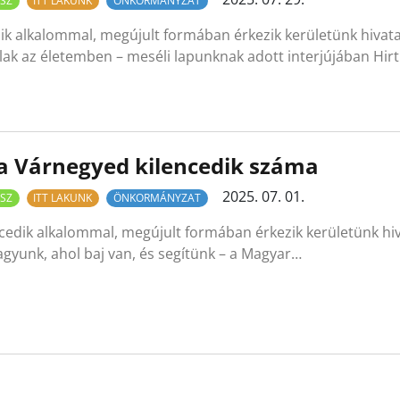
SZ
ITT LAKUNK
ÖNKORMÁNYZAT
ik alkalommal, megújult formában érkezik kerületünk hivat
lak az életemben – meséli lapunknak adott interjújában Hirt
 a Várnegyed kilencedik száma
2025. 07. 01.
SZ
ITT LAKUNK
ÖNKORMÁNYZAT
cedik alkalommal, megújult formában érkezik kerületünk hiv
agyunk, ahol baj van, és segítünk – a Magyar…