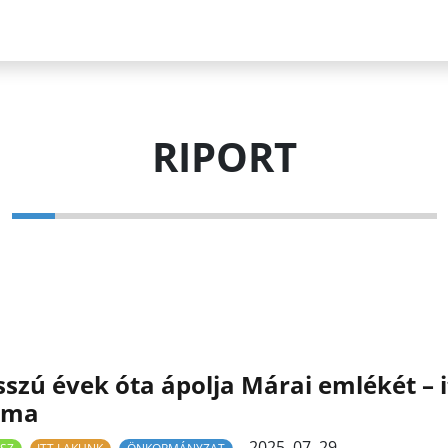
RIPORT
szú évek óta ápolja Márai emlékét – i
áma
2025. 07. 29.