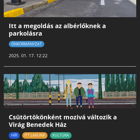
Itt a megoldás az albérlőknek a
parkolásra
ÖNKORMÁNYZAT
2025. 01. 17. 12:22
Csütörtökönként mozivá változik a
Virág Benedek Ház
HÍR
ITT LAKUNK
KULTÚRA