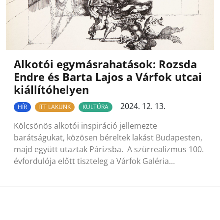
Alkotói egymásrahatások: Rozsda
Endre és Barta Lajos a Várfok utcai
kiállítóhelyen
2024. 12. 13.
HÍR
ITT LAKUNK
KULTÚRA
Kölcsönös alkotói inspiráció jellemezte
barátságukat, közösen béreltek lakást Budapesten,
majd együtt utaztak Párizsba. A szürrealizmus 100.
évfordulója előtt tiszteleg a Várfok Galéria…