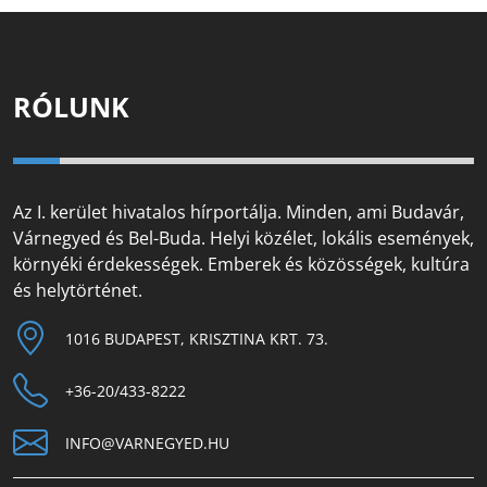
RÓLUNK
Az I. kerület hivatalos hírportálja. Minden, ami Budavár,
Várnegyed és Bel-Buda. Helyi közélet, lokális események,
környéki érdekességek. Emberek és közösségek, kultúra
és helytörténet.
1016 BUDAPEST, KRISZTINA KRT. 73.
+36-20/433-8222
INFO@VARNEGYED.HU