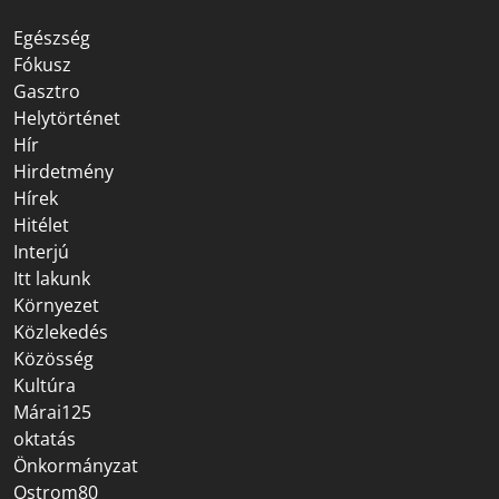
Egészség
Fókusz
Gasztro
Helytörténet
Hír
Hirdetmény
Hírek
Hitélet
Interjú
Itt lakunk
Környezet
Közlekedés
Közösség
Kultúra
Márai125
oktatás
Önkormányzat
Ostrom80