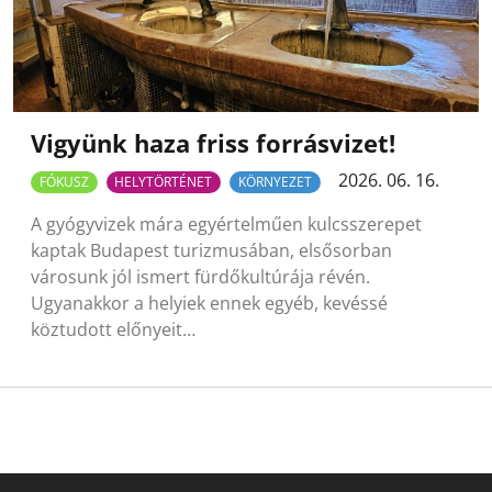
Vigyünk haza friss forrásvizet!
2026. 06. 16.
FÓKUSZ
HELYTÖRTÉNET
KÖRNYEZET
A gyógyvizek mára egyértelműen kulcsszerepet
kaptak Budapest turizmusában, elsősorban
városunk jól ismert fürdőkultúrája révén.
Ugyanakkor a helyiek ennek egyéb, kevéssé
köztudott előnyeit…