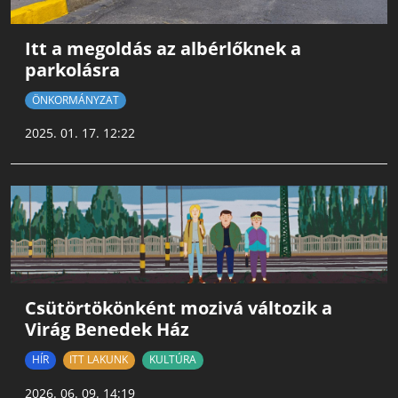
Itt a megoldás az albérlőknek a
parkolásra
ÖNKORMÁNYZAT
2025. 01. 17. 12:22
Csütörtökönként mozivá változik a
Virág Benedek Ház
HÍR
ITT LAKUNK
KULTÚRA
2026. 06. 09. 14:19