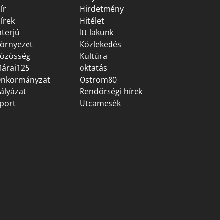
ír
Hirdetmény
írek
Hitélet
nterjú
Itt lakunk
örnyezet
Közlekedés
özösség
Kultúra
árai125
oktatás
nkormányzat
Ostrom80
ályázat
Rendőrségi hírek
port
Utcamesék