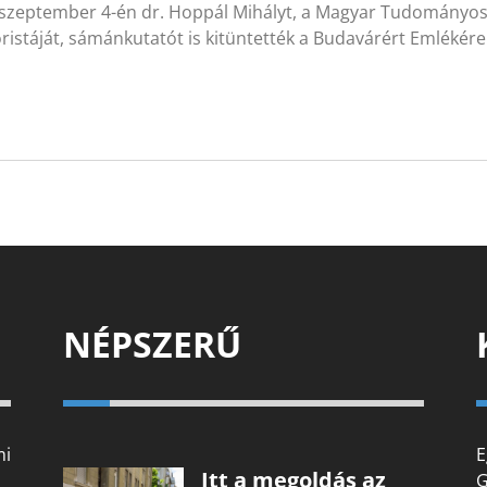
 szeptember 4-én dr. Hoppál Mihályt, a Magyar Tudományos
oristáját, sámánkutatót is kitüntették a Budavárért Emlék
NÉPSZERŰ
mi
E
Itt a megoldás az
G