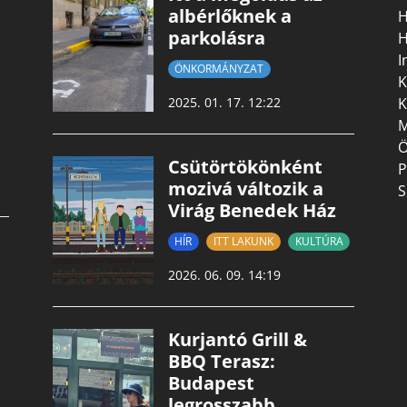
albérlőknek a
H
parkolásra
H
I
ÖNKORMÁNYZAT
K
K
2025. 01. 17. 12:22
M
Ö
Csütörtökönként
P
mozivá változik a
S
Virág Benedek Ház
HÍR
ITT LAKUNK
KULTÚRA
2026. 06. 09. 14:19
Kurjantó Grill &
BBQ Terasz:
Budapest
legrosszabb