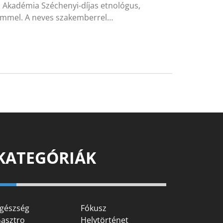
 Akadémia Széchenyi-díjas etnológus,
éremmel. A neves szakemberrel…
KATEGÓRIÁK
gészség
Fókusz
asztro
Helytörténet