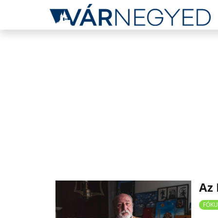
Az 
FÓKU