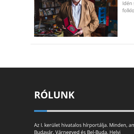
Idén
folkl
RÓLUNK
Az I. kerület hivatalos hírportálja. Minden, a
Budavár, Várnegyed és Bel-Buda. Helyi