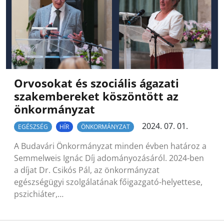
Orvosokat és szociális ágazati
szakembereket köszöntött az
önkormányzat
2024. 07. 01.
EGÉSZSÉG
HÍR
ÖNKORMÁNYZAT
A Budavári Önkormányzat minden évben határoz a
Semmelweis Ignác Díj adományozásáról. 2024-ben
a díjat Dr. Csikós Pál, az önkormányzat
egészségügyi szolgálatának főigazgató-helyettese,
pszichiáter,…