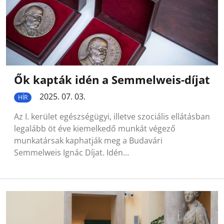
Ők kapták idén a Semmelweis-díjat
2025. 07. 03.
HÍR
Az I. kerület egészségügyi, illetve szociális ellátásban
legalább öt éve kiemelkedő munkát végező
munkatársak kaphatják meg a Budavári
Semmelweis Ignác Díjat. Idén…