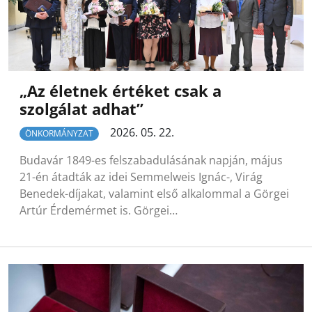
„Az életnek értéket csak a
szolgálat adhat”
2026. 05. 22.
ÖNKORMÁNYZAT
Budavár 1849-es felszabadulásának napján, május
21-én átadták az idei Semmelweis Ignác-, Virág
Benedek-díjakat, valamint első alkalommal a Görgei
Artúr Érdemérmet is. Görgei…