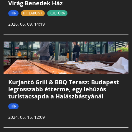
Virág Benedek Ház
HÍR
ITT LAKUNK
KULTÚRA
2026. 06. 09. 14:19
Kurjantó Grill & BBQ Terasz: Budapest
legrosszabb étterme, egy lehúzós
turistacsapda a Halászbástyánál
HÍR
2024. 05. 15. 12:09