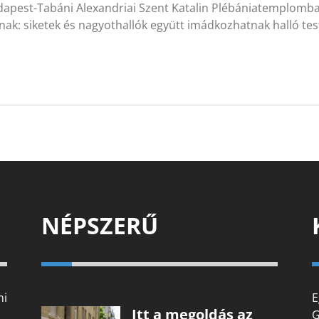
dapest-Tabáni Alexandriai Szent Katalin Plébániatemplomb
nak: siketek és nagyothallók együtt imádkozhatnak halló te
NÉPSZERŰ
mi
E
Itt a megoldás az
G