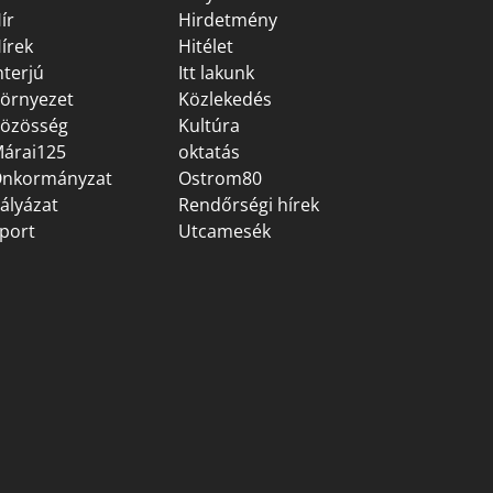
ír
Hirdetmény
írek
Hitélet
nterjú
Itt lakunk
örnyezet
Közlekedés
özösség
Kultúra
árai125
oktatás
nkormányzat
Ostrom80
ályázat
Rendőrségi hírek
port
Utcamesék