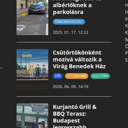
albérlőknek a
H
parkolásra
H
I
ÖNKORMÁNYZAT
K
K
2025. 01. 17. 12:22
M
Ö
Csütörtökönként
P
mozivá változik a
S
Virág Benedek Ház
HÍR
ITT LAKUNK
KULTÚRA
2026. 06. 09. 14:19
Kurjantó Grill &
BBQ Terasz:
Budapest
legrosszabb