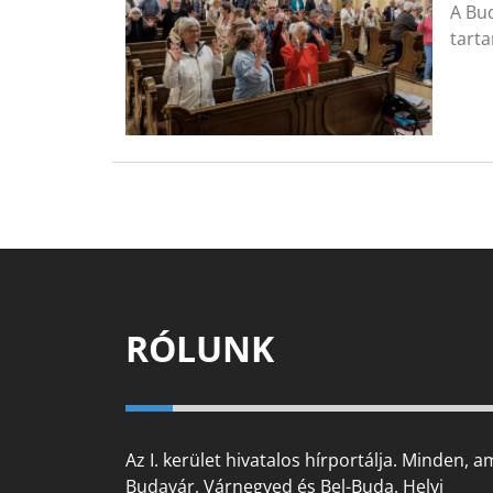
A Bu
tarta
RÓLUNK
Az I. kerület hivatalos hírportálja. Minden, a
Budavár, Várnegyed és Bel-Buda. Helyi