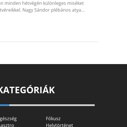
an minden hétvégén különleges miséket
stvéreikkel. Nagy Sándor plébános atya…
KATEGÓRIÁK
gészség
Fókusz
asztro
Helytörténet