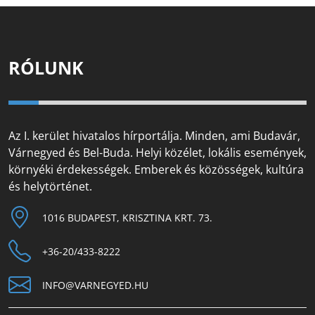
RÓLUNK
Az I. kerület hivatalos hírportálja. Minden, ami Budavár,
Várnegyed és Bel-Buda. Helyi közélet, lokális események,
környéki érdekességek. Emberek és közösségek, kultúra
és helytörténet.
1016 BUDAPEST, KRISZTINA KRT. 73.
+36-20/433-8222
INFO@VARNEGYED.HU