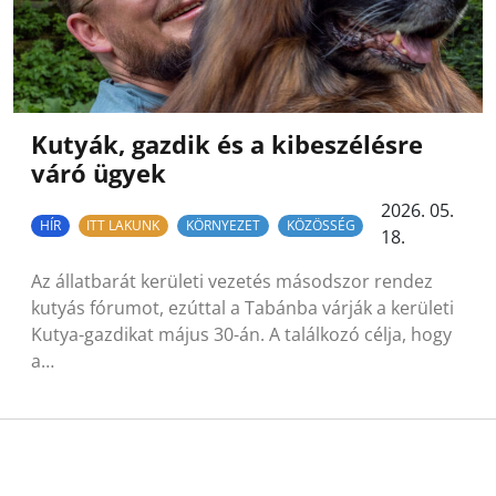
Kutyák, gazdik és a kibeszélésre
váró ügyek
2026. 05.
HÍR
ITT LAKUNK
KÖRNYEZET
KÖZÖSSÉG
18.
Az állatbarát kerületi vezetés másodszor rendez
kutyás fórumot, ezúttal a Tabánba várják a kerületi
Kutya-gazdikat május 30-án. A találkozó célja, hogy
a…