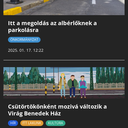
Itt a megoldás az albérlőknek a
parkolásra
ÖNKORMÁNYZAT
2025. 01. 17. 12:22
Csütörtökönként mozivá változik a
Virág Benedek Ház
HÍR
ITT LAKUNK
KULTÚRA