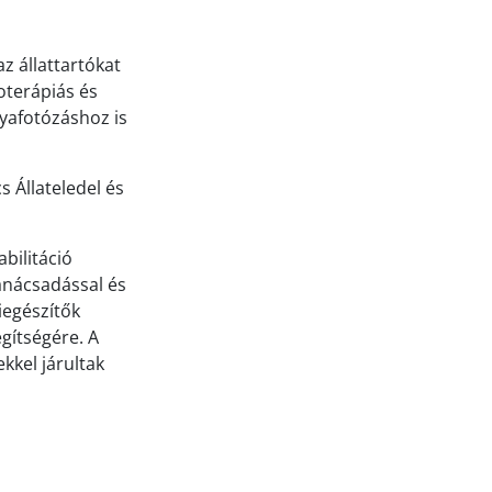
z állattartókat
ioterápiás és
tyafotózáshoz is
 Állateledel és
bilitáció
tanácsadással és
iegészítők
gítségére. A
kkel járultak