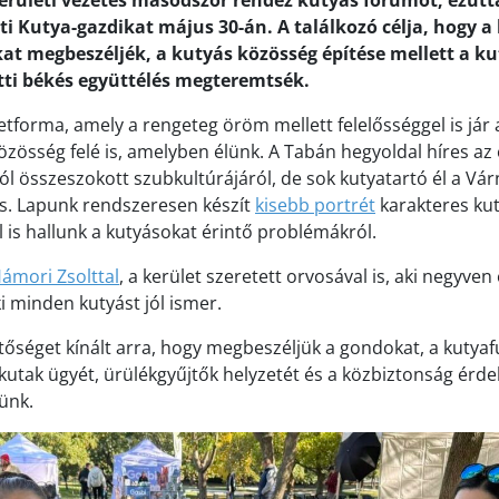
kerületi vezetés másodszor rendez kutyás fórumot, ezút
ti Kutya-gazdikat május 30-án. A találkozó célja, hogy a
at megbeszéljék, a kutyás közösség építése mellett a k
ti békés együttélés megteremtsék.
letforma, amely a rengeteg öröm mellett felelősséggel is jár
közösség felé is, amelyben élünk. A Tabán hegyoldal híres az
jól összeszokott szubkultúrájáról, de sok kutyatartó él a V
is. Lapunk rendszeresen készít
kisebb portrét
karakteres kut
l is hallunk a kutyásokat érintő problémákról.
ámori Zsolttal
, a kerület szeretett orvosával is, aki negyven
i minden kutyást jól ismer.
etőséget kínált arra, hogy megbeszéljük a gondokat, a kutyaf
ókutak ügyét, ürülékgyűjtők helyzetét és a közbiztonság érd
ünk.