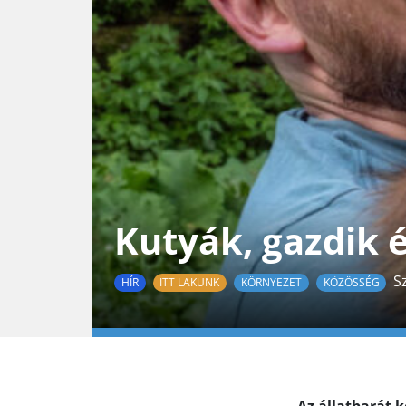
Kutyák, gazdik 
S
HÍR
ITT LAKUNK
KÖRNYEZET
KÖZÖSSÉG