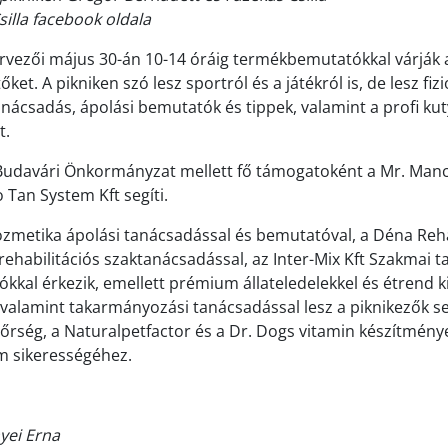
silla facebook oldala
vezői május 30-án 10-14 óráig termékbemutatókkal várják a
őket. A pikniken szó lesz sportról és a játékról is, de lesz fiz
tanácsadás, ápolási bemutatók és tippek, valamint a profi ku
t.
udavári Önkormányzat mellett fő támogatoként a Mr. Mancs
o Tan System Kft segíti.
zmetika ápolási tanácsadással és bemutatóval, a Déna Reha
 rehabilitációs szaktanácsadással, az Inter-Mix Kft Szakmai 
kal érkezik, emellett prémium állateledelekkel és étrend k
valamint takarmányozási tanácsadással lesz a piknikezők se
őrség, a Naturalpetfactor és a Dr. Dogs vitamin készítménye
m sikerességéhez.
yei Erna