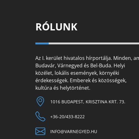
RÓLUNK
Az I. kerület hivatalos hírportálja. Minden, a
Budavár, Várnegyed és Bel-Buda. Helyi
közélet, lokális események, környéki
érdekességek. Emberek és közösségek,
kultúra és helytörténet.
1016 BUDAPEST, KRISZTINA KRT. 73.
+36-20/433-8222
INFO@VARNEGYED.HU