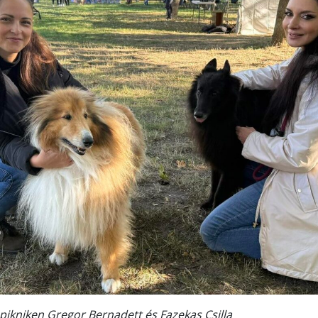
kutyás pikniken Gregor Bernadett és Faz