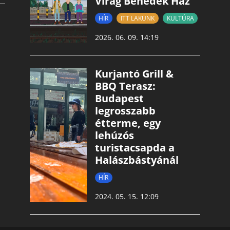
Virág Benedek Ház
HÍR
ITT LAKUNK
KULTÚRA
2026. 06. 09. 14:19
Kurjantó Grill &
BBQ Terasz:
Budapest
legrosszabb
étterme, egy
lehúzós
turistacsapda a
Halászbástyánál
HÍR
2024. 05. 15. 12:09