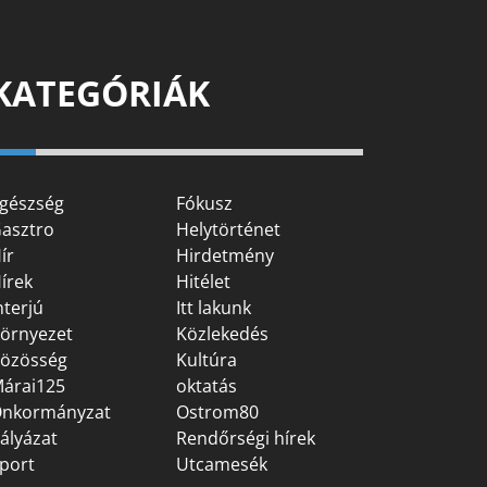
KATEGÓRIÁK
gészség
Fókusz
asztro
Helytörténet
ír
Hirdetmény
írek
Hitélet
nterjú
Itt lakunk
örnyezet
Közlekedés
özösség
Kultúra
árai125
oktatás
nkormányzat
Ostrom80
ályázat
Rendőrségi hírek
port
Utcamesék