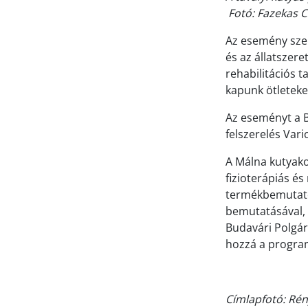
Fotó: Fazekas C
Az esemény szer
és az állatszeret
rehabilitációs 
kapunk ötleteke
Az eseményt a B
felszerelés Vari
A Málna kutyako
fizioterápiás és
termékbemutatók
bemutatásával, 
Budavári Polgár
hozzá a progra
Címlapfotó: Rén