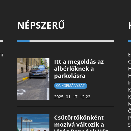
NÉPSZERŰ
mi
E
Itt a megoldás az
G
albérlőknek a
H
parkolásra
H
I
ÖNKORMÁNYZAT
K
K
2025. 01. 17. 12:22
M
Ö
Csütörtökönként
P
mozivá változik a
S