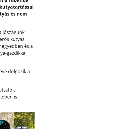
tal a Tabánba
 kutyatartással
utyás és nem
 a jószágunk
 erős kutyás
árnegyedben és a
ya-gazdikkal,
 éve dolgozik a
uttatók
ekében is