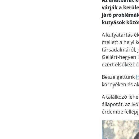
Az állatbarát 
várják a kerüle
járó problémák
kutyások közöt
A kutyatartás é
mellett a helyi 
társadalmáról, 
Gellért-hegyen 
ezért elsőkézbő
Beszélgettünk
H
környéken és ak
A találkozó leh
állapotát, az iv
érdembe fellépj