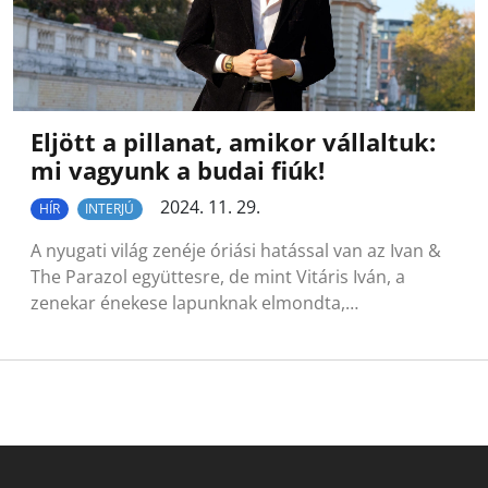
Eljött a pillanat, amikor vállaltuk:
mi vagyunk a budai fiúk!
2024. 11. 29.
HÍR
INTERJÚ
A nyugati világ zenéje óriási hatással van az Ivan &
The Parazol együttesre, de mint Vitáris Iván, a
zenekar énekese lapunknak elmondta,…