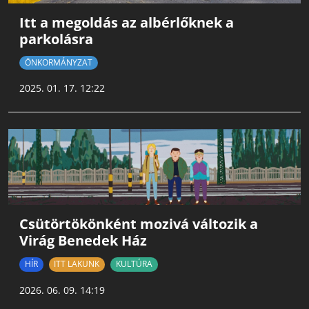
Itt a megoldás az albérlőknek a
parkolásra
ÖNKORMÁNYZAT
2025. 01. 17. 12:22
Csütörtökönként mozivá változik a
Virág Benedek Ház
HÍR
ITT LAKUNK
KULTÚRA
2026. 06. 09. 14:19