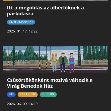
Itt a megoldás az albérlőknek a
parkolásra
ÖNKORMÁNYZAT
2025. 01. 17. 12:22
Csütörtökönként mozivá változik a
Virág Benedek Ház
HÍR
ITT LAKUNK
KULTÚRA
2026. 06. 09. 14:19