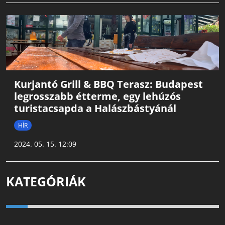
Kurjantó Grill & BBQ Terasz: Budapest
legrosszabb étterme, egy lehúzós
turistacsapda a Halászbástyánál
HÍR
2024. 05. 15. 12:09
KATEGÓRIÁK