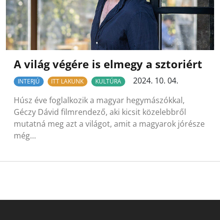
A világ végére is elmegy a sztoriért
2024. 10. 04.
INTERJÚ
ITT LAKUNK
KULTÚRA
Húsz éve foglalkozik a magyar hegymászókkal,
Géczy Dávid filmrendező, aki kicsit közelebbről
mutatná meg azt a világot, amit a magyarok jórésze
még…