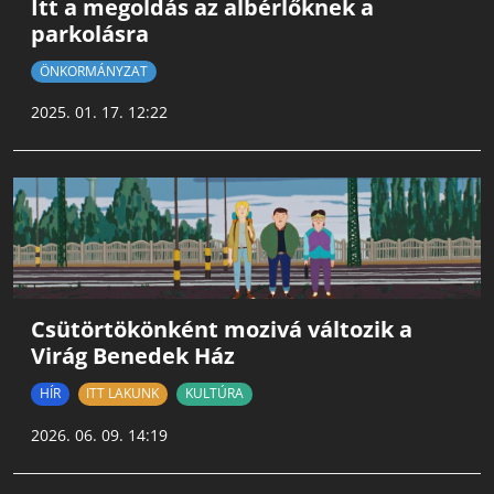
Itt a megoldás az albérlőknek a
parkolásra
ÖNKORMÁNYZAT
2025. 01. 17. 12:22
Csütörtökönként mozivá változik a
Virág Benedek Ház
HÍR
ITT LAKUNK
KULTÚRA
2026. 06. 09. 14:19