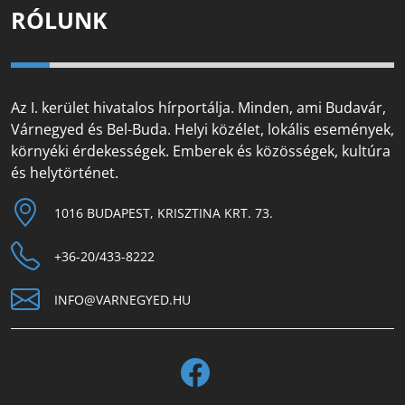
RÓLUNK
Az I. kerület hivatalos hírportálja. Minden, ami Budavár,
Várnegyed és Bel-Buda. Helyi közélet, lokális események,
környéki érdekességek. Emberek és közösségek, kultúra
és helytörténet.
1016 BUDAPEST, KRISZTINA KRT. 73.
+36-20/433-8222
INFO@VARNEGYED.HU