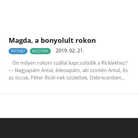
Magda, a bonyolult rokon
2019. 02. 21.
INTERJÚ
KULTÚRA
Ön milyen rokoni szállal kapcsolódik a Ricklekhez?
— Nagyapám Antal, édesapám, aki szintén Antal, és
az öccse, Péter Rickl-nek születtek, Debrecenben…