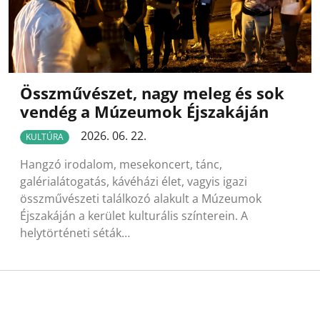
Összművészet, nagy meleg és sok
vendég a Múzeumok Éjszakáján
2026. 06. 22.
KULTÚRA
Hangzó irodalom, mesekoncert, tánc,
galérialátogatás, kávéházi élet, vagyis igazi
összművészeti találkozó alakult a Múzeumok
Éjszakáján a kerület kulturális színterein. A
helytörténeti séták…