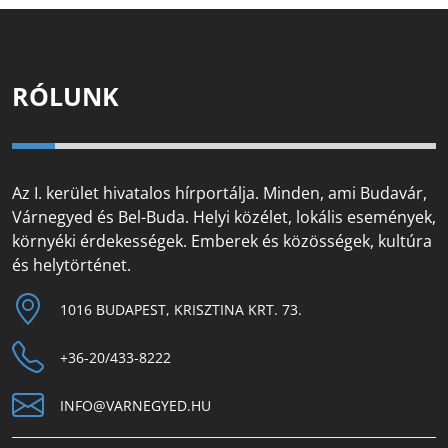
RÓLUNK
Az I. kerület hivatalos hírportálja. Minden, ami Budavár,
Várnegyed és Bel-Buda. Helyi közélet, lokális események,
környéki érdekességek. Emberek és közösségek, kultúra
és helytörténet.
1016 BUDAPEST, KRISZTINA KRT. 73.
+36-20/433-8222
INFO@VARNEGYED.HU