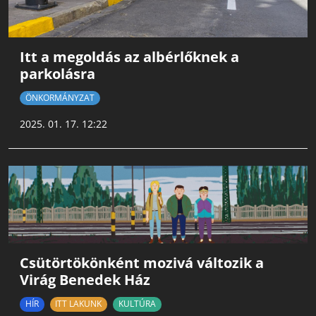
Itt a megoldás az albérlőknek a
parkolásra
ÖNKORMÁNYZAT
2025. 01. 17. 12:22
Csütörtökönként mozivá változik a
Virág Benedek Ház
HÍR
ITT LAKUNK
KULTÚRA